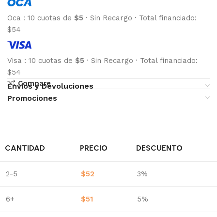
Oca
:
10 cuotas de
$5
·
Sin Recargo
·
Total financiado:
$54
Visa
:
10 cuotas de
$5
·
Sin Recargo
·
Total financiado:
$54
Compare
Envíos y Devoluciones
Promociones
CANTIDAD
PRECIO
DESCUENTO
2-5
$
52
3%
6+
$
51
5%