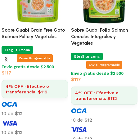
Sobre Guabi Grain Free Gato
Sobre Guabi Pollo Salmon
Salmon Pollo y Vegetales
Cereales Integrales y
Vegetales
Elegí tu zona
Elegí tu zona
Envio Programable
Envio Programable
Envío gratis desde $2.500
$
117
Envío gratis desde $2.500
$
117
4% OFF · Efectivo o
transferencia: $112
4% OFF · Efectivo o
transferencia: $112
10 de
$12
10 de
$12
10 de
$12
10 de
$12