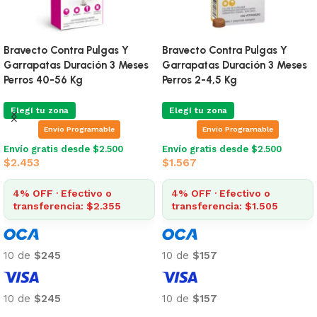
ravecto Contra Pulgas Y
Bravecto Contra Pulgas Y
P
arrapatas Duración 3 Meses
Garrapatas Duración 3 Meses
2
erros 40-56 Kg
Perros 2-4,5 Kg
Elegí tu zona
Elegí tu zona
Envio Programable
Envio Programable
E
$
nvío gratis desde $2.500
Envío gratis desde $2.500
2.453
$
1.567
4% OFF · Efectivo o
4% OFF · Efectivo o
transferencia: $2.355
transferencia: $1.505
1
0 de
$245
10 de
$157
1
0 de
$245
10 de
$157