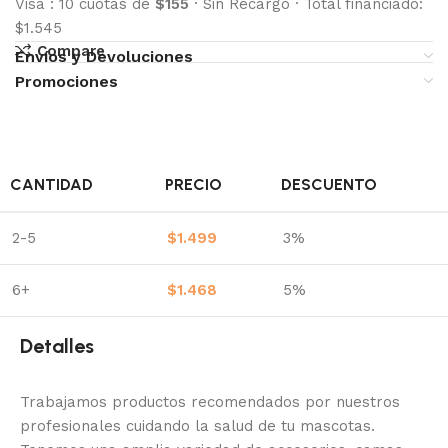
Visa
:
10 cuotas de
$155
·
Sin Recargo
·
Total financiado:
$1.545
Compare
Envíos y Devoluciones
Promociones
CANTIDAD
PRECIO
DESCUENTO
2-5
$
1.499
3%
6+
$
1.468
5%
Detalles
Trabajamos productos recomendados por nuestros
profesionales cuidando la salud de tu mascotas.