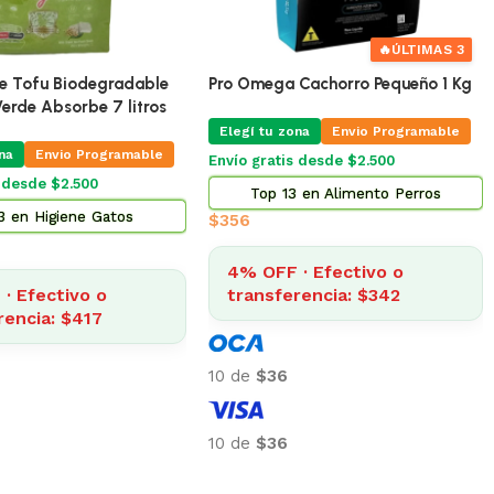
🔥
ÚLTIMAS 3
 Biodegradable
Pro Omega Cachorro Pequeño 1 Kg
Pro O
sorbe 7 litros
Elegí tu zona
Envio Programable
Eleg
vio Programable
Envío gratis desde $2.500
Envío 
$2.500
Top 13 en Alimento Perros
giene Gatos
$
356
$
873
4% OFF · Efectivo o
4%
tivo o
transferencia: $342
tr
: $417
10 de
$36
10 d
10 de
$36
10 d