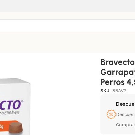
lgas Y Garrapatas Duración 3 Meses Perros 4,5-10 Kg
Bravecto
Garrapat
Perros 4
SKU:
BRAV2
Descue
Descuen
Compras