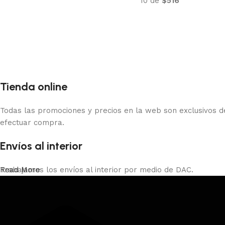
10 de
$516
Tienda online
Todas las promociones y precios en la web son exclusivos de
efectuar compra.
Envíos al interior
Trabajamos los envíos al interior por medio de DAC.
Read More