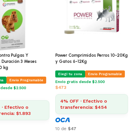
ontra Pulgas Y
Power Comprimidos Perros 10-20Kg
 Duración 3 Meses
y Gatos 6-12Kg
0 kg
Elegí tu zona
Envio Programable
na
Envio Programable
Envío gratis desde $2.500
$
473
s desde $2.500
4% OFF · Efectivo o
· Efectivo o
transferencia: $454
rencia: $1.893
10 de
$47