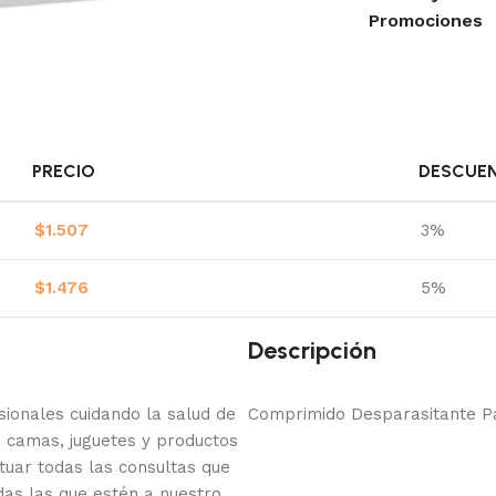
Promociones
PRECIO
DESCUE
$
1.507
3%
$
1.476
5%
Descripción
onales cuidando la salud de
Comprimido Desparasitante P
 camas, juguetes y productos
tuar todas las consultas que
das las que estén a nuestro