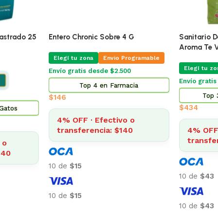
o 25
Entero Chronic Sobre 4 G
Sanitario De Tofu
Aroma Te Verde Ab
Elegí tu zona
Envio Programable
Elegí tu zona
En
Envío gratis desde $2.500
Envío gratis desde 
Top 4 en Farmacia
Top 3 en Hi
$
146
$
434
4% OFF · Efectivo o
transferencia: $140
4% OFF · Efec
transferencia
10 de
$15
10 de
$43
10 de
$15
10 de
$43