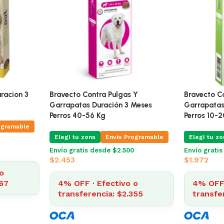
racion 3
Bravecto Contra Pulgas Y
Bravecto C
Garrapatas Duración 3 Meses
Garrapatas
Perros 40-56 Kg
Perros 10-2
ogramable
Elegí tu zona
Envio Programable
Elegí tu zo
Envío gratis desde $2.500
Envío grati
$
2.453
$
1.972
o
067
4% OFF · Efectivo o
4% OFF 
transferencia: $2.355
transfe