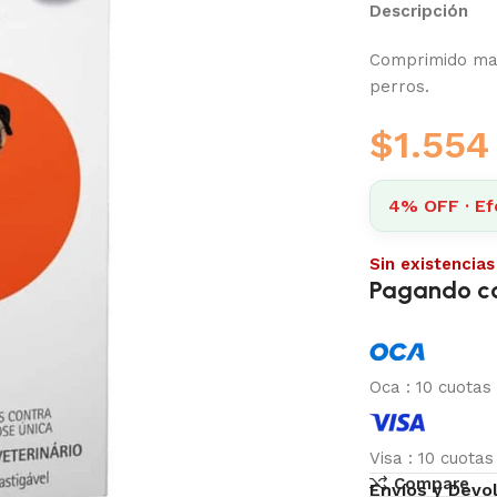
Descripción
Comprimido mas
perros.
$
1.554
4% OFF · Efe
Sin existencias
Pagando c
Oca
:
10 cuotas
Visa
:
10 cuota
Compare
Envíos y Devo