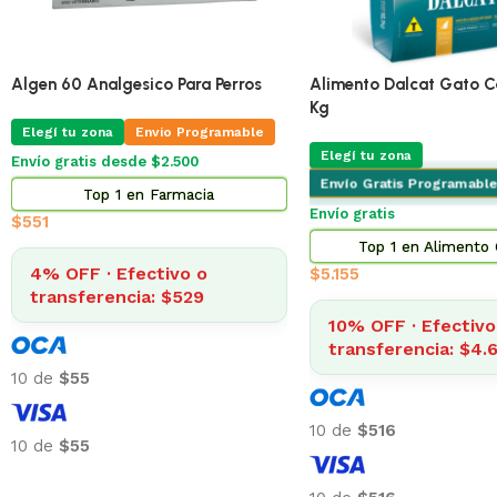
 60 Analgesico Para Perros
Alimento Dalcat Gato Castrad
Kg
í tu zona
Envio Programable
Elegí tu zona
gratis desde $2.500
Envío Gratis Programable
Top 1 en Farmacia
Envío gratis
Top 1 en Alimento Gatos
 OFF · Efectivo o
$
5.155
ansferencia: $529
10% OFF · Efectivo o
transferencia: $4.640
e
$55
10 de
$516
e
$55