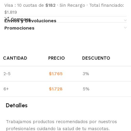
Visa
:
10 cuotas de
$182
·
Sin Recargo
·
Total financiado:
$1.819
Compare
Envíos y Devoluciones
Promociones
CANTIDAD
PRECIO
DESCUENTO
2-5
$
1.765
3%
6+
$
1.728
5%
Detalles
Trabajamos productos recomendados por nuestros
profesionales cuidando la salud de tu mascotas.