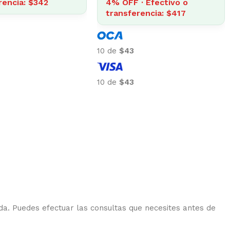
 OFF · Efectivo o
15% OFF · Efectivo o
ansferencia: $1.934
transferencia: $410
e
$201
10 de
$48
e
$201
10 de
$48
da. Puedes efectuar las consultas que necesites antes de