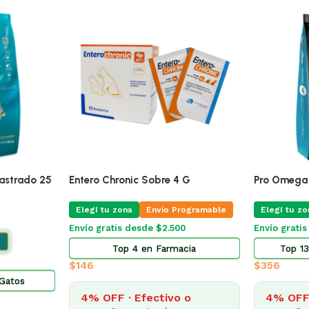
🔥
ÚLTIMAS 4
na 20 Mg Blister
Pro Omega Cachorro Raza Grande
Alime
15 Kg
Adult
vio Programable
Elegí tu zona
Eleg
Envío Gratis Programable
 $2.500
Envío
Envío gratis
Farmacia
$
3.185
$
2.0
4% OFF · Efectivo o