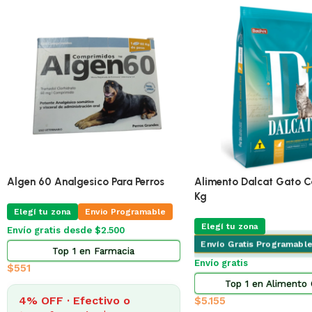
🔥
ÚLTIMAS 3
ble
Pro Omega Cachorro Pequeño 3 Kg
Adipred Prednisol
os
X 10 Comprimidos
Elegí tu zona
Envio Programable
le
Elegí tu zona
En
Envío gratis desde $2.500
Envío gratis desde
Top 2 en Alimento Perros
Top 3 en 
$
873
$
322
4% OFF · Efectivo o