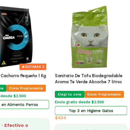
nto Para Gatos Equilibrio
Shampoo Para Perros y Gatos
os 7.5 Kg
Dominal
í tu zona
Envio Programable
Elegí tu zona
Envio Programab
 gratis desde $2.500
Envío gratis desde $2.500
Top 5 en Alimento Gatos
Top 13 en Higiene Gatos
14
$
483