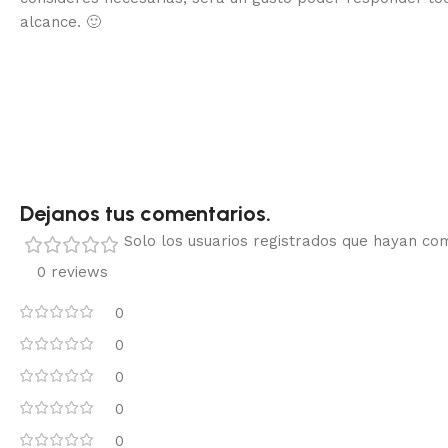
alcance.
🙂
Dejanos tus comentarios.
Solo los usuarios registrados que hayan c
0 reviews
0
0
0
0
0