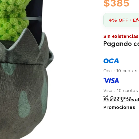
$
385
4% OFF · Ef
Sin existencias
Pagando c
Oca
:
10 cuotas
Visa
:
10 cuota
Compare
Envíos y Devo
Promociones