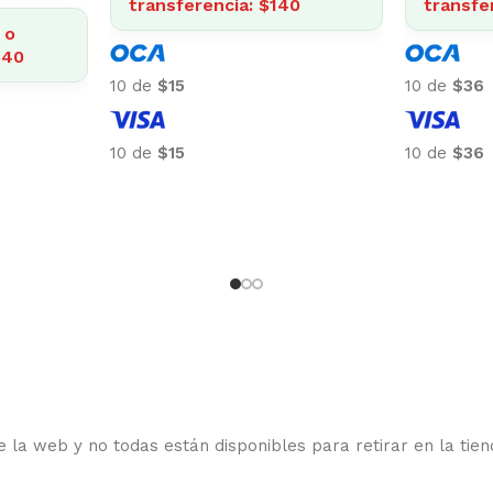
tivo o
4%
transferencia: $3.057
: $309
tr
10 de
$318
10 d
10 de
$318
10 d
 la web y no todas están disponibles para retirar en la tien