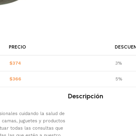
PRECIO
DESCUE
$
374
3%
$
366
5%
Descripción
onales cuidando la salud de
 camas, juguetes y productos
tuar todas las consultas que
das las que estén a nuestro