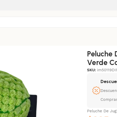
le
Peluche 
Verde Co
SKU:
im50119D
Descue
Descuen
Compras
Peluche De Jug