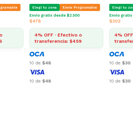
ogramable
Elegí tu zona
Envio Programable
Elegí tu zo
Envío gratis desde $2.500
Envío grati
$
478
$
302
o
4% OFF · Efectivo o
4% OFF 
6
transferencia: $459
transfe
10 de
$48
10 de
$30
10 de
$48
10 de
$30