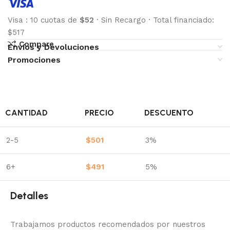
Visa
:
10 cuotas de
$52
·
Sin Recargo
·
Total financiado:
$517
Compare
Envíos y Devoluciones
Promociones
CANTIDAD
PRECIO
DESCUENTO
2-5
$
501
3%
6+
$
491
5%
Detalles
Trabajamos productos recomendados por nuestros