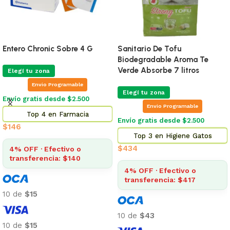
Entero Chronic Sobre 4 G
Sanitario De Tofu
Biodegradable Aroma Te
Verde Absorbe 7 litros
Elegí tu zona
Envio Programable
Elegí tu zona
Envío gratis desde $2.500
Envio Programable
Top 4 en Farmacia
Envío gratis desde $2.500
$
146
Top 3 en Higiene Gatos
$
434
4% OFF · Efectivo o
transferencia: $140
4% OFF · Efectivo o
transferencia: $417
10 de
$15
10 de
$43
10 de
$15