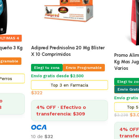
ÚLTIMAS 4
queño 3 Kg
Adipred Prednisolna 20 Mg Blister
X 10 Comprimidos
Promo Alim
ogramable
Kg Mas Ju
Elegí tu zona
Envio Programable
Varios
Envío gratis desde $2.500
Perros
Elegí tu zo
Top 3 en Farmacia
Envío Grat
$
322
Envío gratis
o
8
4% OFF · Efectivo o
Top 5
transferencia: $309
$
3.
$
3.238
4% OFF 
transfe
10 de
$32