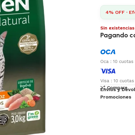
4% OFF · Efe
Sin existencias
Pagando c
Oca
:
10 cuotas
Visa
:
10 cuota
Compare
Envíos y Devo
Promociones