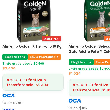
🔥
ÚLTIMA!
🔥
Alimento Golden Kitten Pollo 10 Kg
Alimento Golden Selecc
Gato Adulto Pollo Y Ca
Elegí tu zona
Envio Programable
Elegí tu zona
Envio Pr
Envío gratis desde $2.500
$
2.400
Envío gratis desde $2.500
$
1.024
4% OFF · Efectivo o
transferencia: $2.304
4% OFF · Efectivo 
transferencia: $98
10 de
$240
10 de
$102