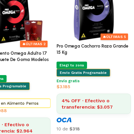
🔥
ÚLTIMAS 5
🔥
ÚLTIMAS 2
Pro Omega Cachorro Raza Grande
15 Kg
ento Omega Adulto 17
guete De Goma Modelos
Elegí tu zona
Envío Gratis Programable
na
Envío gratis
is Programable
$
3.185
4% OFF · Efectivo o
 en Alimento Perros
transferencia: $3.057
088
· Efectivo o
10 de
$318
rencia: $2.964