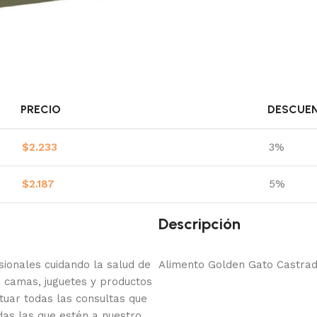
PRECIO
DESCUE
$
2.233
3%
$
2.187
5%
Descripción
onales cuidando la salud de
Alimento Golden Gato Castrad
 camas, juguetes y productos
tuar todas las consultas que
das las que estén a nuestro