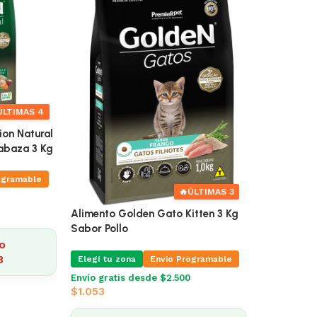
ÚLTIMAS 4
ion Natural
labaza 3 Kg
ogramable
🔥
ÚLTIMAS 3
Alimento Golden Gato Kitten 3 Kg
Sabor Pollo
o
3
Elegí tu zona
Envio Programable
Envío gratis desde $2.500
$
1.053