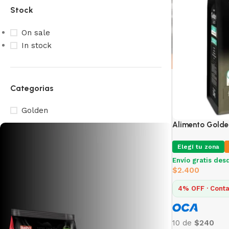
Stock
On sale
In stock
Categorias
Golden
Alimento Golden
Elegí tu zona
Envío gratis des
$
2.400
4% OFF · Conta
10 de
$240