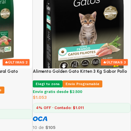
🔥
ÚLTIMAS 2
🔥
ÚLTIMAS 3
ural Gato
Alimento Golden Gato Kitten 3 Kg Sabor Pollo
Elegí tu zona
Envio Programable
e
Envío gratis desde $2.500
$
1.053
4% OFF · Contado: $1.011
10 de
$105