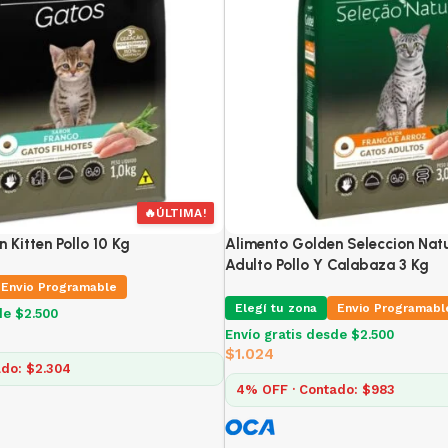
🔥
ÚLTIMA!
 Kitten Pollo 10 Kg
Alimento Golden Seleccion Nat
Adulto Pollo Y Calabaza 3 Kg
Envio Programable
Elegí tu zona
Envio Programabl
de $2.500
Envío gratis desde $2.500
$
1.024
do: $2.304
4% OFF · Contado: $983