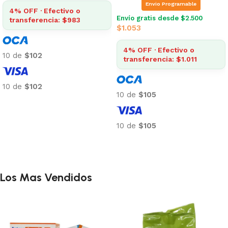
4% OFF · Efectivo o
transferencia: $2.304
4% OFF · Efectivo o
transferencia: $983
10 de
$240
10 de
$102
10 de
$240
10 de
$102
Añadir al carrito
Añadir al carrito
Los Mas Vendidos