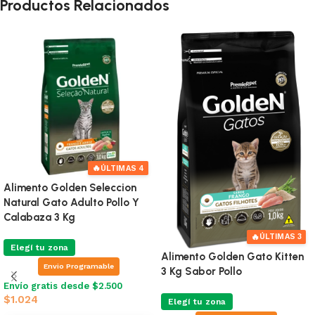
Productos Relacionados
🔥
🔥
ÚLTIMA!
ÚLTIMAS 4
Alimento Golden Kitten Pollo
Alimento Golden Seleccion
10 Kg
Natural Gato Adulto Pollo Y
Calabaza 3 Kg
Elegí tu zona
Elegí tu zona
Envio Programable
Envio Programable
Envío gratis desde $2.500
$
2.400
Envío gratis desde $2.500
$
1.024