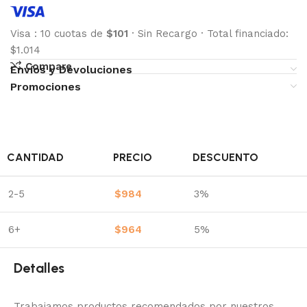
Visa
:
10 cuotas de
$101
·
Sin Recargo
·
Total financiado:
$1.014
Compare
Envíos y Devoluciones
Promociones
CANTIDAD
PRECIO
DESCUENTO
2-5
$
984
3%
6+
$
964
5%
Detalles
Trabajamos productos recomendados por nuestros