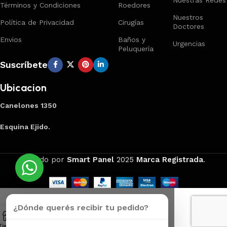
Términos y Condiciones
Roedores
Nuestros
Política de Privacidad
Cirugías
Doctores
Envios
Baños y
Urgencias
Peluquería
Suscríbete
Ubicacion
Canelones 1350
Esquina Ejido.
Creado por
Smart Panel
2025
Marca Registrada
.
¿Dónde querés recibir tu pedido?
Tienda
Carrito
Mi Cuenta