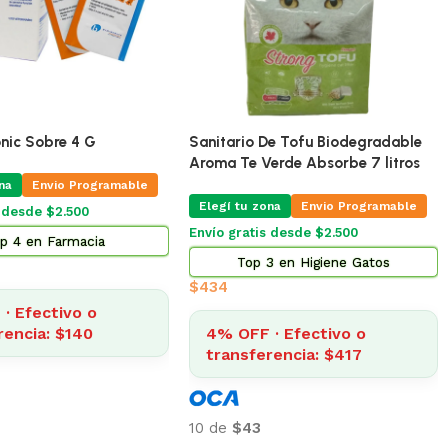
🔥
ÚLTIMAS 5
🔥
ÚLTIMAS 2
Pro Omega Cachorro Raza Grande
15 Kg
ento Omega Adulto 17
guete De Goma Modelos
Elegí tu zona
Envío Gratis Programable
na
Envío gratis
is Programable
$
3.185
4% OFF · Efectivo o
 en Alimento Perros
transferencia: $3.057
088
· Efectivo o
10 de
$318
rencia: $2.964