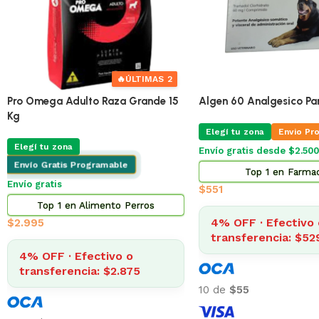
🔥
ÚLTIMAS 4
🔥
Pro Omega Cachorro Pequeño 1 Kg
Pro Omega Cachorro Pe
Elegí tu zona
Envio Programable
Elegí tu zona
Envio Pr
Envío gratis desde $2.500
Envío gratis desde $2.500
Top 13 en Alimento Perros
Top 2 en Alimento 
$
356
$
873
4% OFF · Efectivo o
4% OFF · Efectivo 
transferencia: $342
transferencia: $83
10 de
$36
10 de
$87