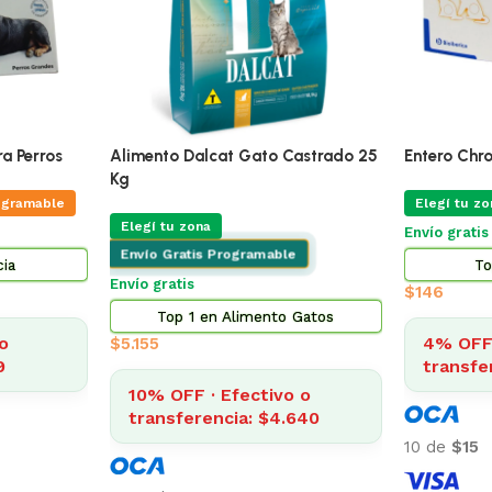
ÚLTIMAS 4
queño 3 Kg
Adipred Prednisolna 20 Mg Blister
X 10 Comprimidos
Promo Alim
ogramable
Kg Mas Ju
Elegí tu zona
Envio Programable
Varios
Envío gratis desde $2.500
Perros
Elegí tu zo
Top 3 en Farmacia
Envío Grat
$
322
Envío gratis
o
8
4% OFF · Efectivo o
Top 5
transferencia: $309
$
3.
$
3.238
4% OFF 
transfe
10 de
$32