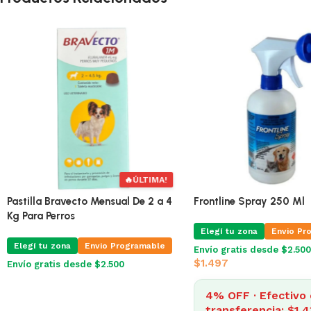
🔥
ÚLTIMAS 4
🔥
ÚLTIM
la Bravecto Mensual De 4 a 10
Pastilla Bravecto Mensual De 2 
a Perros
Kg Para Perros
 tu zona
Envio Programable
Elegí tu zona
Envio Programabl
gratis desde $2.500
Envío gratis desde $2.500
OFF · Efectivo o