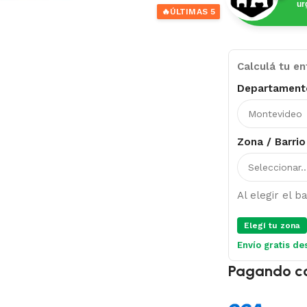
ur
🔥
ÚLTIMAS 5
Calculá tu en
Departament
Zona / Barrio
Al elegir el 
Elegí tu zona
Envío gratis de
Pagando c