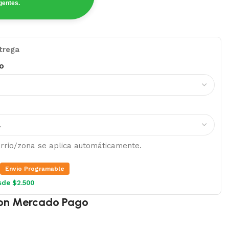
gentes.
trega
o
barrio/zona se aplica automáticamente.
Envio Programable
sde $2.500
on Mercado Pago