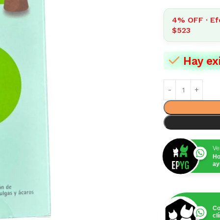
4% OFF · Ef
$523
Hay ex
Ve
Ho
ay
Co
cl