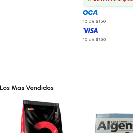
nsferencia: $463
$48
$48
Los Mas Vendidos