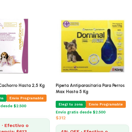
00 ml
Revolution Cachorro Hasta 2,5 Kg
Pipeta
Max H
io Programable
Elegí tu zona
Envio Programable
Elegí
$2.500
Envío gratis desde $2.500
$
639
Envío 
$
312
tivo o
4% OFF · Efectivo o
: $904
transferencia: $613
4% 