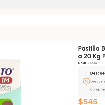
a 20 Kg Para Perros
Pastilla
a 20 Kg 
SKU:
4120018
Descue
Descuen
Compras
$
545