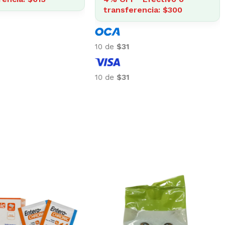
tra
10 de
$64
10 de
10 de
$64
10 de