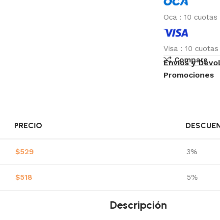
Oca
:
10 cuotas
Visa
:
10 cuota
Compare
Envíos y Devo
Promociones
PRECIO
DESCUE
$
529
3%
$
518
5%
Descripción