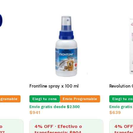
A!
a 4
Frontline Spray 250 Ml
Frontline spray x 1
Elegí tu zona
Envio Programable
Elegí tu zona
Env
e
Envío gratis desde $2.500
Envío gratis desde 
$
1.497
$
941
4% OFF · Efectivo o
4% OFF · Efec
transferencia: $1.437
transferencia