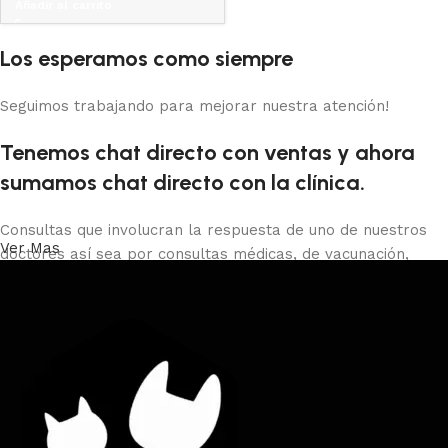
Añadir al carrito
Los esperamos como siempre
Seguimos trabajando para mejorar nuestra atención!
Tenemos chat directo con ventas y ahora
sumamos chat directo con la clínica.
Consultas que involucran la respuesta de uno de nuestros
Ver Mas
doctores así sea por consultas médicas, de vacunación,
castraciones, certificados de viaje, peluquería o baños debes
comunicarte con la clínica al 29013966 o presencial o con el
whatsapp directo.