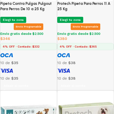
Pipeta Contra Pulgas Pulgout
Protech Pipeta Para Perros 11 A
Para Perros De 10 a 25 Kg
25 Kg
Elegí tu zona
Elegí tu zona
Envio Programable
Envio Programable
Envío gratis desde $2.500
Envío gratis desde $2.500
$
346
$
380
4% OFF · Contado: $332
4% OFF · Contado: $365
10 de
$35
10 de
$38
10 de
$35
10 de
$38
Añadir al carrito
Añadir al carrito