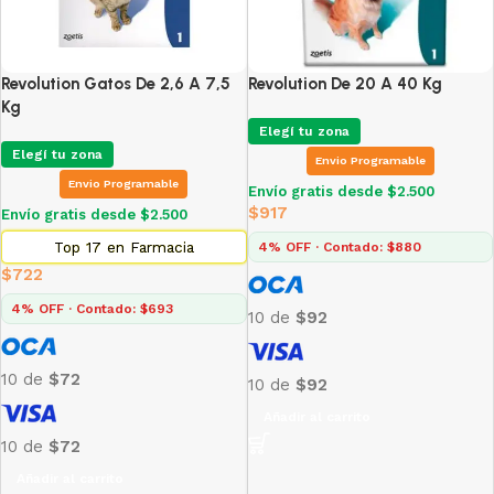
Revolution Gatos De 2,6 A 7,5
Revolution De 20 A 40 Kg
Kg
Elegí tu zona
Elegí tu zona
Envio Programable
Envio Programable
Envío gratis desde $2.500
$
917
Envío gratis desde $2.500
Top 17 en Farmacia
4% OFF · Contado: $880
$
722
4% OFF · Contado: $693
10 de
$92
10 de
$72
10 de
$92
Añadir al carrito
10 de
$72
Añadir al carrito