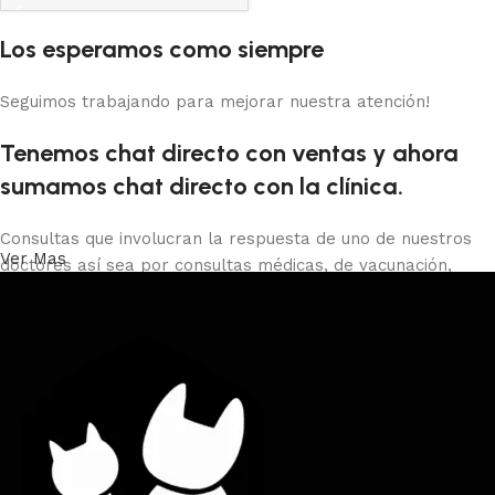
Los esperamos como siempre
Seguimos trabajando para mejorar nuestra atención!
Tenemos chat directo con ventas y ahora
sumamos chat directo con la clínica.
Consultas que involucran la respuesta de uno de nuestros
Ver Mas
doctores así sea por consultas médicas, de vacunación,
castraciones, certificados de viaje, peluquería o baños debes
comunicarte con la clínica al 29013966 o presencial o con el
whatsapp directo.