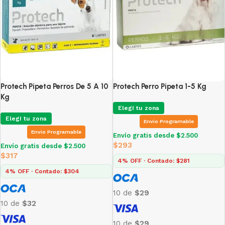
Protech Pipeta Perros De 5 A 10
Protech Perro Pipeta 1-5 Kg
Kg
Elegí tu zona
Elegí tu zona
Envio Programable
Envio Programable
Envío gratis desde $2.500
$
293
Envío gratis desde $2.500
$
317
4% OFF · Contado: $281
4% OFF · Contado: $304
10 de
$29
10 de
$32
10 de
$29