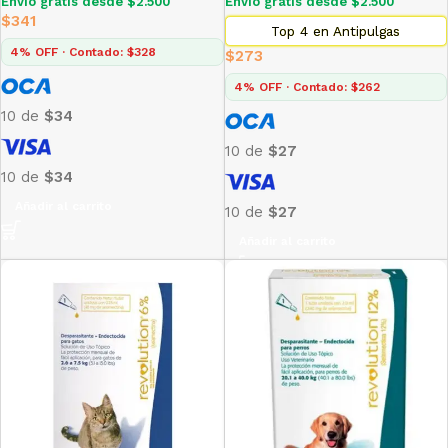
Envío gratis desde $2.500
Envío gratis desde $2.500
$
341
Top 4 en Antipulgas
4% OFF · Contado: $328
$
273
4% OFF · Contado: $262
10 de
$34
10 de
$27
10 de
$34
Añadir al carrito
10 de
$27
Añadir al carrito