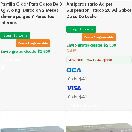
Pastilla Cidar Para Gatos De 3
Antiparasitario Adipet
Kg A 6 Kg. Duracion 2 Meses.
Suspension Frasco 20 Ml Sabor
Elimina pulgas Y Parasitos
Dulce De Leche
Internos
Elegí tu zona
Elegí tu zona
Envio Programable
Envio Programable
Envío gratis desde $2.500
$
415
Envío gratis desde $2.500
Leer más
4% OFF · Contado: $398
10 de
$41
10 de
$41
Añadir al carrito