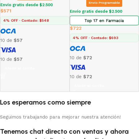
Envio Programable
Envío gratis desde $2.500
$
571
Envío gratis desde $2.500
Top 17 en Farmacia
4% OFF · Contado: $548
$
722
4% OFF · Contado: $693
10 de
$57
10 de
$72
10 de
$57
Añadir al carrito
10 de
$72
Añadir al carrito
Los esperamos como siempre
Seguimos trabajando para mejorar nuestra atención!
Tenemos chat directo con ventas y ahora