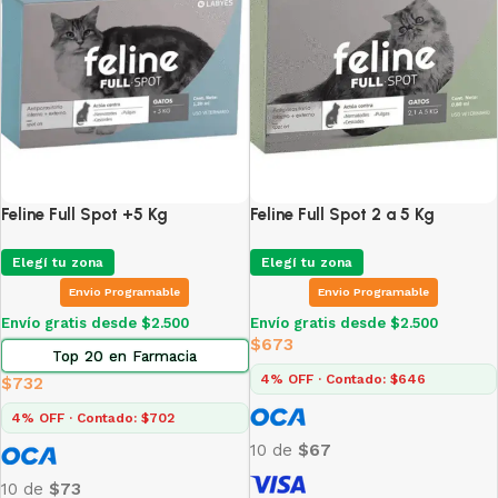
Feline Full Spot +5 Kg
Feline Full Spot 2 a 5 Kg
Elegí tu zona
Elegí tu zona
Envio Programable
Envio Programable
Envío gratis desde $2.500
Envío gratis desde $2.500
$
673
Top 20 en Farmacia
4% OFF · Contado: $646
$
732
4% OFF · Contado: $702
10 de
$67
10 de
$73