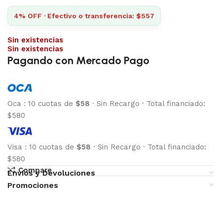
4% OFF · Efectivo o transferencia: $557
Sin existencias
Sin existencias
Pagando con Mercado Pago
Oca
:
10 cuotas de
$58
·
Sin Recargo
·
Total financiado:
$580
Visa
:
10 cuotas de
$58
·
Sin Recargo
·
Total financiado:
$580
Compare
Envíos y Devoluciones
Promociones