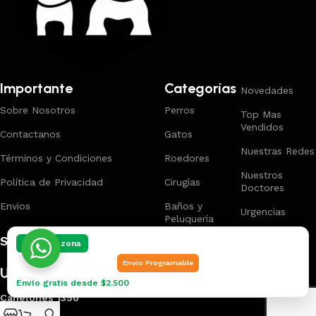
Importante
Categorías
Novedades
Sobre Nosotros
Perros
Top Mas
Vendidos
Contactanos
Gatos
Nuestras Redes
Términos y Condiciones
Roedores
Nuestros
Política de Privacidad
Cirugías
Doctores
Envios
Baños y
Urgencias
Peluquería
Suscríbete
Elegí tu zona
Envio Programable
Ubicacion
Envío gratis desde $2.500
Canelones 1350