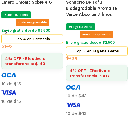
Entero Chronic Sobre 4 G
Sanitario De Tofu
Biodegradable Aroma Te
Verde Absorbe 7 litros
Elegí tu zona
Envio Programable
Elegí tu zona
Envío gratis desde $2.500
Envio Programable
Top 4 en Farmacia
Envío gratis desde $2.500
$
146
Top 3 en Higiene Gatos
$
434
4% OFF · Efectivo o
transferencia: $140
4% OFF · Efectivo o
transferencia: $417
10 de
$15
10 de
$43
10 de
$15
Añadir al carrito
10 de
$43
Añadir al carrito