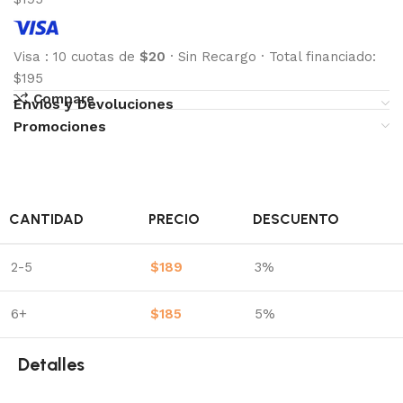
Visa
:
10 cuotas de
$20
·
Sin Recargo
·
Total financiado:
$195
Compare
Envíos y Devoluciones
Promociones
CANTIDAD
PRECIO
DESCUENTO
2-5
$
189
3%
6+
$
185
5%
Detalles