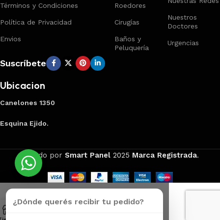
Nuestras Redes
Términos y Condiciones
Roedores
Nuestros
Política de Privacidad
Cirugías
Doctores
Envios
Baños y
Urgencias
Peluquería
Suscríbete
Ubicacion
Canelones 1350
Esquina Ejido.
Creado por
Smart Panel
2025
Marca Registrada
.
¿Dónde querés recibir tu pedido?
Tienda
Carrito
Mi Cuenta