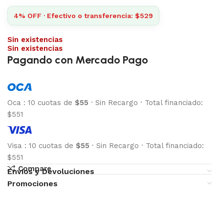
4% OFF · Efectivo o transferencia: $529
Sin existencias
Sin existencias
Pagando con Mercado Pago
Oca
:
10 cuotas de
$55
·
Sin Recargo
·
Total financiado:
$551
Visa
:
10 cuotas de
$55
·
Sin Recargo
·
Total financiado:
$551
Compare
Envíos y Devoluciones
Promociones