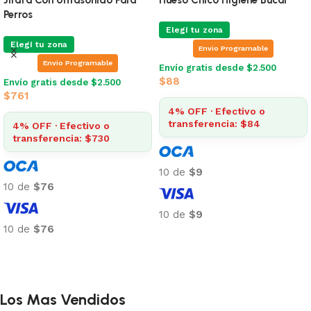
Perros
Elegí tu zona
Elegí tu zona
Envio Programable
Envio Programable
Envío gratis desde $2.500
$
88
Envío gratis desde $2.500
$
761
4% OFF · Efectivo o
transferencia: $84
4% OFF · Efectivo o
transferencia: $730
10 de
$9
10 de
$76
10 de
$9
10 de
$76
Añadir al carrito
Añadir al carrito
Los Mas Vendidos