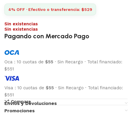
4% OFF · Efectivo o transferencia: $529
Sin existencias
Sin existencias
Pagando con Mercado Pago
Oca
:
10 cuotas de
$55
·
Sin Recargo
·
Total financiado:
$551
Visa
:
10 cuotas de
$55
·
Sin Recargo
·
Total financiado:
$551
Compare
Envíos y Devoluciones
Promociones