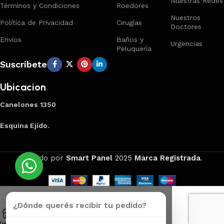
Nuestras Redes
Términos y Condiciones
Roedores
Nuestros
Política de Privacidad
Cirugías
Doctores
Envios
Baños y
Urgencias
Peluquería
Suscríbete
Ubicacion
Canelones 1350
Esquina Ejido.
Creado por
Smart Panel
2025
Marca Registrada
.
¿Dónde querés recibir tu pedido?
Tienda
Carrito
Mi Cuenta