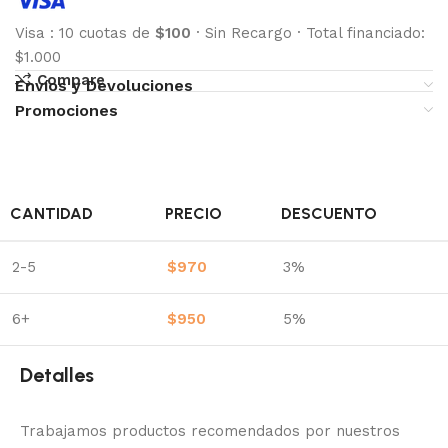
Visa
:
10 cuotas de
$100
·
Sin Recargo
·
Total financiado:
$1.000
Compare
Envíos y Devoluciones
Promociones
CANTIDAD
PRECIO
DESCUENTO
2-5
$
970
3%
6+
$
950
5%
Detalles
Trabajamos productos recomendados por nuestros