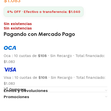
$
1.083
4% OFF · Efectivo o transferencia: $1.040
Sin existencias
Sin existencias
Pagando con Mercado Pago
Oca
:
10 cuotas de
$108
·
Sin Recargo
·
Total financiado:
$1.083
Visa
:
10 cuotas de
$108
·
Sin Recargo
·
Total financiado:
$1.083
Compare
Envíos y Devoluciones
Promociones