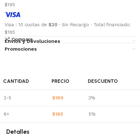
$195
Visa
:
10 cuotas de
$20
·
Sin Recargo
·
Total financiado:
$195
Compare
Envíos y Devoluciones
Promociones
CANTIDAD
PRECIO
DESCUENTO
2-5
$
189
3%
6+
$
185
5%
Detalles