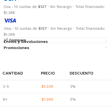
Oca
:
10 cuotas de
$127
·
Sin Recargo
·
Total financiado:
$1.268
Visa
:
10 cuotas de
$127
·
Sin Recargo
·
Total financiado:
$1.268
Compare
Envíos y Devoluciones
Promociones
CANTIDAD
PRECIO
DESCUENTO
2-5
$
1.230
3%
6+
$
1.205
5%