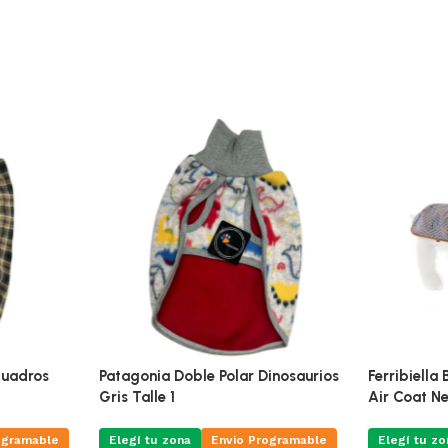
Cuadros
Patagonia Doble Polar Dinosaurios
Ferribiella
Gris Talle 1
Air Coat N
ogramable
Elegí tu zona
Envio Programable
Elegí tu zo