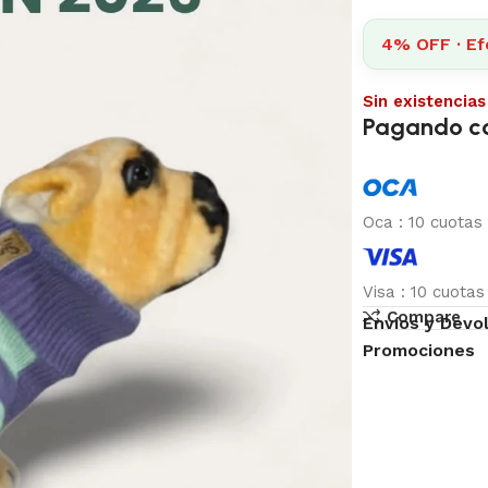
4% OFF · Efe
Sin existencias
Pagando c
Oca
:
10 cuotas
Visa
:
10 cuota
Compare
Envíos y Devo
Promociones