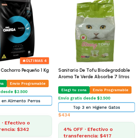
🔥
ÚLTIMAS 4
o Pequeño 1 Kg
Sanitario De Tofu Biodegradable
Pro O
Aroma Te Verde Absorbe 7 litros
vio Programable
Eleg
Elegí tu zona
Envio Programable
$2.500
Envío 
Envío gratis desde $2.500
mento Perros
Top 3 en Higiene Gatos
$
873
$
434
tivo o
4%
: $342
4% OFF · Efectivo o
tr
transferencia: $417