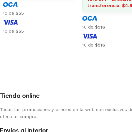
transferencia: $4.640
e
$55
10 de
$516
e
$55
10 de
$516
Tienda online
Todas las promociones y precios en la web son exclusivos de
efectuar compra.
Envíos al interior