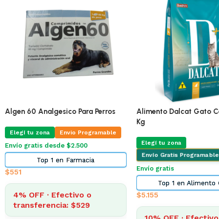
 60 Analgesico Para Perros
Alimento Dalcat Gato Castrad
Kg
í tu zona
Envio Programable
Elegí tu zona
gratis desde $2.500
Envío Gratis Programable
Top 1 en Farmacia
Envío gratis
Top 1 en Alimento Gatos
 OFF · Efectivo o
$
5.155
ansferencia: $529
10% OFF · Efectivo o