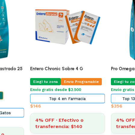
o 25
Entero Chronic Sobre 4 G
Pro Omega Cachorr
Elegí tu zona
Envio Programable
Elegí tu zona
En
Envío gratis desde $2.500
Envío gratis desde 
Top 4 en Farmacia
Top 13 en Ali
$
146
$
356
4% OFF · Efectivo o
4% OFF · Efec
transferencia: $140
transferencia