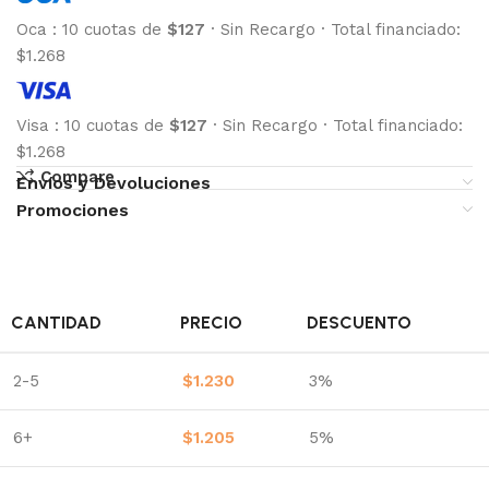
Oca
:
10 cuotas de
$127
·
Sin Recargo
·
Total financiado:
$1.268
Visa
:
10 cuotas de
$127
·
Sin Recargo
·
Total financiado:
$1.268
Compare
Envíos y Devoluciones
Promociones
CANTIDAD
PRECIO
DESCUENTO
2-5
$
1.230
3%
6+
$
1.205
5%