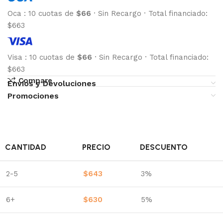
Oca
:
10 cuotas de
$66
·
Sin Recargo
·
Total financiado:
$663
Visa
:
10 cuotas de
$66
·
Sin Recargo
·
Total financiado:
$663
Compare
Envíos y Devoluciones
Promociones
CANTIDAD
PRECIO
DESCUENTO
2-5
$
643
3%
6+
$
630
5%