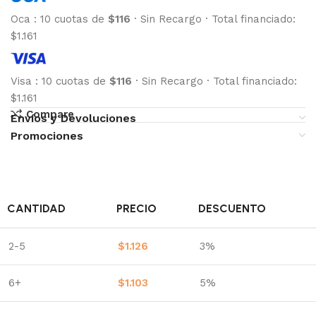
Oca
:
10 cuotas de
$116
·
Sin Recargo
·
Total financiado:
$1.161
Visa
:
10 cuotas de
$116
·
Sin Recargo
·
Total financiado:
$1.161
Compare
Envíos y Devoluciones
Promociones
CANTIDAD
PRECIO
DESCUENTO
2-5
$
1.126
3%
6+
$
1.103
5%