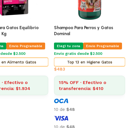
ra Gatos Equilibrio
Shampoo Para Perros y Gatos
5 Kg
Dominal
na
Envio Programable
Elegí tu zona
Envio Programable
s desde $2.500
Envío gratis desde $2.500
 en Alimento Gatos
Top 13 en Higiene Gatos
$
483
· Efectivo o
15% OFF · Efectivo o
rencia: $1.934
transferencia: $410
10 de
$48
10 de
$48