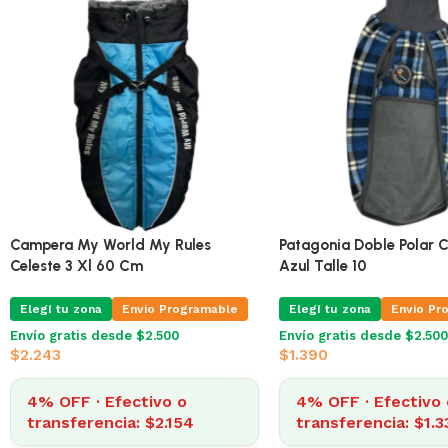
Ferribiella Buzo Para Perros
Campera My World My R
Cappotto Air Coat Blu 27 Cm
Celeste 3 Xl 60 Cm
Elegí tu zona
Envio Programable
Elegí tu zona
Envio Pr
Envío gratis desde $2.500
Envío gratis desde $2.500
$
1.000
$
2.243
4% OFF · Efectivo o
4% OFF · Efectivo 
transferencia: $960
transferencia: $2.1