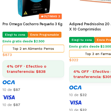
🔥
ÚLTIMAS 3
Pro Omega Cachorro Pequeño 3 Kg
Adipred Prednisolna 20 
X 10 Comprimidos
Elegí tu zona
Envio Programable
Elegí tu zona
Envio Pr
Envío gratis desde $2.500
Envío gratis desde $2.500
Top 2 en Alimento Perros
Top 3 en Farma
$
873
$
322
4% OFF · Efectivo o
transferencia: $838
4% OFF · Efectivo 
transferencia: $30
10 de
$87
10 de
$32
10 de
$87
10 de
$32