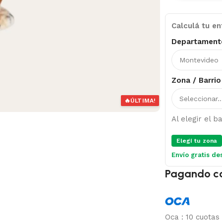
Calculá tu en
Departament
Zona / Barrio
🔥
ÚLTIMA!
Al elegir el 
Elegí tu zona
Envío gratis de
Pagando c
Oca
:
10 cuotas