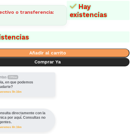
Hay
ectivo o transferencia:
existencias
istencias
Añadir al carrito
Comprar Ya
ntas
Offline
la, en que podemos
udarte?
lveremos 5h:16m
nsulta directamente con la
ínica por aquí. Consultas no
gentes.
lveremos 6h:16m