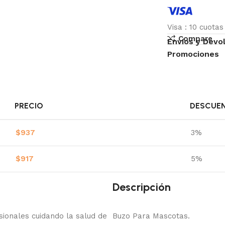
Visa
:
10 cuota
Compare
Envíos y Devo
Promociones
PRECIO
DESCUE
$
937
3%
$
917
5%
Descripción
onales cuidando la salud de
Buzo Para Mascotas.