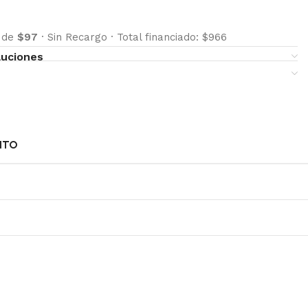
s de
$97
·
Sin Recargo
·
Total financiado: $966
luciones
NTO