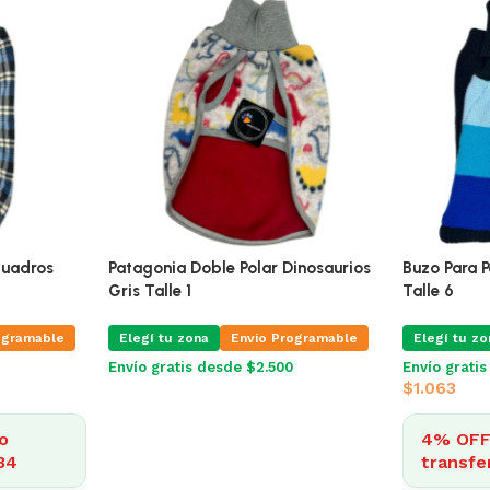
ules
Patagonia Doble Polar Cuadros
Patagonia 
Azul Talle 10
Gris Talle 1
ogramable
Elegí tu zona
Envio Programable
Elegí tu zo
Envío gratis desde $2.500
Envío grati
$
1.390
o
4% OFF · Efectivo o
54
transferencia: $1.334