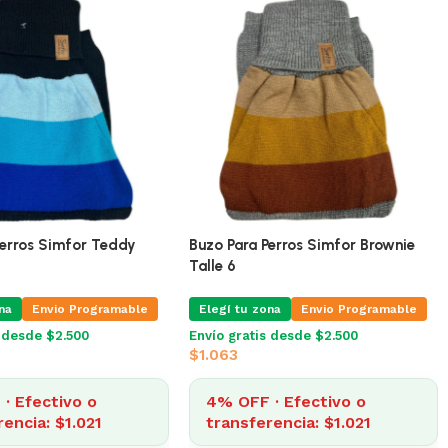
Doble Polar Dinosaurios
Buzo Para Perros Simfor Teddy
Talle 6
na
Envio Programable
Elegí tu zona
Envio Programable
s desde $2.500
Envío gratis desde $2.500
$
1.063
4% OFF · Efectivo o
transferencia: $1.021