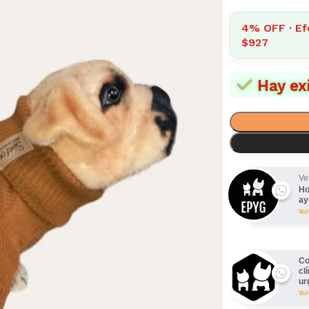
4% OFF · Ef
$927
Hay ex
Ve
Ho
ay
Vo
Co
cl
ur
Vo