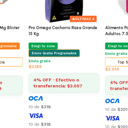
🔥
ÚLTIMAS 4
Mg Blister
Pro Omega Cachorro Raza Grande
Alimento Pa
15 Kg
Adultos 7.
ogramable
Elegí tu zona
Elegí tu zo
Envío Gratis Programable
Envío grati
Envío gratis
cia
Top 5
$
3.185
$
2.014
4% OFF · Efectivo o
o
4% OFF 
transferencia: $3.057
9
transfe
10 de
$318
10 de
$201
10 de
$318
10 de
$201