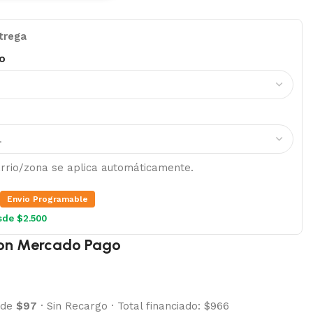
trega
o
barrio/zona se aplica automáticamente.
Envio Programable
sde $2.500
on Mercado Pago
 de
$97
·
Sin Recargo
·
Total financiado: $966