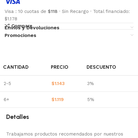
Visa
:
10 cuotas de
$118
·
Sin Recargo
·
Total financiado:
$1.178
Compare
Envíos y Devoluciones
Promociones
CANTIDAD
PRECIO
DESCUENTO
2-5
$
1.143
3%
6+
$
1.119
5%
Detalles
Trabajamos productos recomendados por nuestros