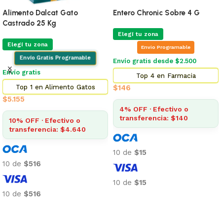
Alimento Dalcat Gato
Entero Chronic Sobre 4 G
Castrado 25 Kg
Elegí tu zona
Elegí tu zona
Envio Programable
Envío Gratis Programable
Envío gratis desde $2.500
Envío gratis
Top 4 en Farmacia
Top 1 en Alimento Gatos
$
146
$
5.155
4% OFF · Efectivo o
transferencia: $140
10% OFF · Efectivo o
transferencia: $4.640
10 de
$15
10 de
$516
10 de
$15
10 de
$516
Añadir al carrito
Añadir al carrito