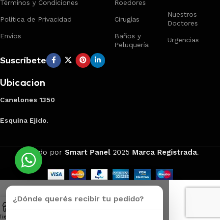
Términos y Condiciones
Roedores
Nuestros
Política de Privacidad
Cirugías
Doctores
Envios
Baños y
Urgencias
Peluquería
Suscríbete
Ubicacion
Canelones 1350
Esquina Ejido.
Creado por
Smart Panel
2025
Marca Registrada
.
¿Dónde querés recibir tu pedido?
Tienda
Carrito
Mi Cuenta