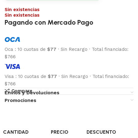
Sin existencias
Sin existencias
Pagando con Mercado Pago
Oca
:
10 cuotas de
$77
·
Sin Recargo
·
Total financiado:
$766
Visa
:
10 cuotas de
$77
·
Sin Recargo
·
Total financiado:
$766
Compare
Envíos y Devoluciones
Promociones
CANTIDAD
PRECIO
DESCUENTO