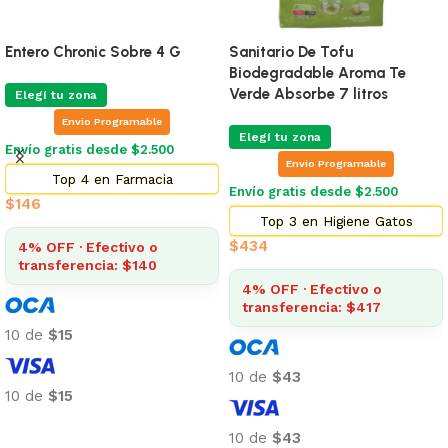
Entero Chronic Sobre 4 G
Sanitario De Tofu
Biodegradable Aroma Te
Verde Absorbe 7 litros
Elegí tu zona
Envio Programable
Elegí tu zona
Envío gratis desde $2.500
Envio Programable
Top 4 en Farmacia
Envío gratis desde $2.500
$
146
Top 3 en Higiene Gatos
$
434
4% OFF · Efectivo o
transferencia: $140
4% OFF · Efectivo o
transferencia: $417
10 de
$15
10 de
$43
10 de
$15
Añadir al carrito
10 de
$43