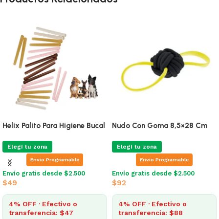
Pelota Pinchos Con Luz Azul
Juguete Cuerda Con 3 Nudos
Y Pelota
Elegí tu zona
Elegí tu zona
Envio Programable
Envio Programable
Envío gratis desde $2.500
$
741
Envío gratis desde $2.500
$
878
4% OFF · Efectivo o
transferencia: $712
4% OFF · Efectivo o