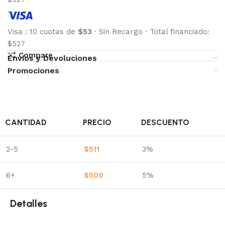
Visa
:
10 cuotas de
$53
·
Sin Recargo
·
Total financiado:
$527
Compare
Envíos y Devoluciones
Promociones
CANTIDAD
PRECIO
DESCUENTO
2-5
$
511
3%
6+
$
500
5%
Detalles