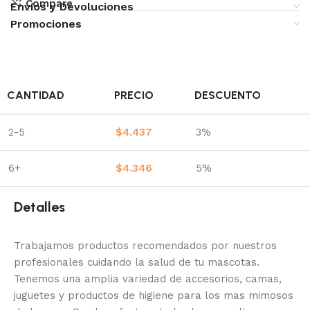
Compare
Envíos y Devoluciones
Promociones
CANTIDAD
PRECIO
DESCUENTO
2-5
$
4.437
3%
6+
$
4.346
5%
Detalles
Trabajamos productos recomendados por nuestros
profesionales cuidando la salud de tu mascotas.
Tenemos una amplia variedad de accesorios, camas,
juguetes y productos de higiene para los mas mimosos