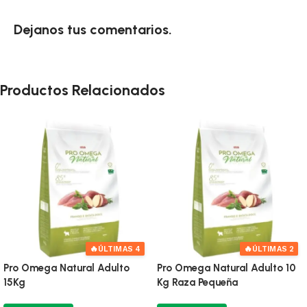
Dejanos tus comentarios.
Productos Relacionados
🔥
🔥
ÚLTIMA!
ÚLTIMAS 2
Alimento Omega small breed
Pro Omega Cachorro Raza
puppy 10Kg+Paños 60×60
Pequeña De 10 Kg Mas Sobre
Cm+Toy
De Alimento