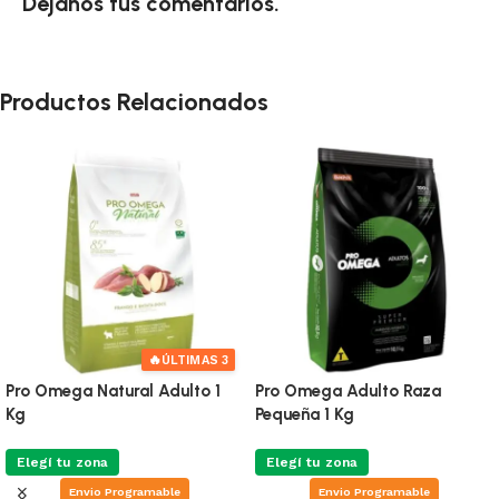
Dejanos tus comentarios.
Productos Relacionados
🔥
ÚLTIMAS 4
Pro Omega Adulto Raza
Pro Omega Cachorro Pequeño
Pequeña 1 Kg
3 Kg
Elegí tu zona
Elegí tu zona
Envio Programable
Envio Programable