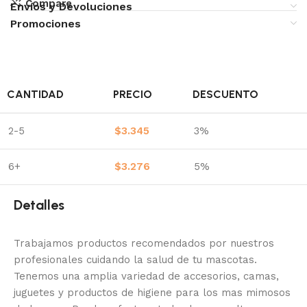
Compare
Envíos y Devoluciones
Promociones
CANTIDAD
PRECIO
DESCUENTO
2-5
$
3.345
3%
6+
$
3.276
5%
Detalles
Trabajamos productos recomendados por nuestros
profesionales cuidando la salud de tu mascotas.
Tenemos una amplia variedad de accesorios, camas,
juguetes y productos de higiene para los mas mimosos