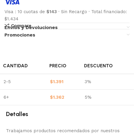
Visa
:
10 cuotas de
$143
·
Sin Recargo
·
Total financiado:
$1.434
Compare
Envíos y Devoluciones
Promociones
CANTIDAD
PRECIO
DESCUENTO
2-5
$
1.391
3%
6+
$
1.362
5%
Detalles
Trabajamos productos recomendados por nuestros