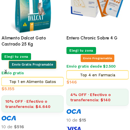
Alimento Dalcat Gato
Entero Chronic Sobre 4 G
Castrado 25 Kg
Elegí tu zona
Elegí tu zona
Envio Programable
Envío Gratis Programable
Envío gratis desde $2.500
Envío gratis
Top 4 en Farmacia
Top 1 en Alimento Gatos
$
146
$
5.155
4% OFF · Efectivo o
transferencia: $140
10% OFF · Efectivo o
transferencia: $4.640
10 de
$15
10 de
$516