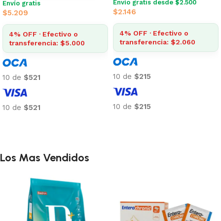
Envío gratis desde $2.500
Envío gratis
$
2.146
$
5.209
4% OFF · Efectivo o
4% OFF · Efectivo o
transferencia: $2.060
transferencia: $5.000
10 de
$215
10 de
$521
10 de
$215
10 de
$521
Añadir al carrito
Añadir al carrito
Los Mas Vendidos