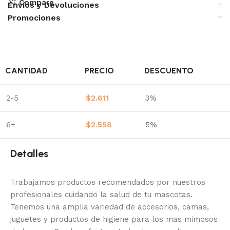
Compare
Envíos y Devoluciones
Promociones
CANTIDAD
PRECIO
DESCUENTO
2-5
$
2.611
3%
6+
$
2.558
5%
Detalles
Trabajamos productos recomendados por nuestros
profesionales cuidando la salud de tu mascotas.
Tenemos una amplia variedad de accesorios, camas,
juguetes y productos de higiene para los mas mimosos