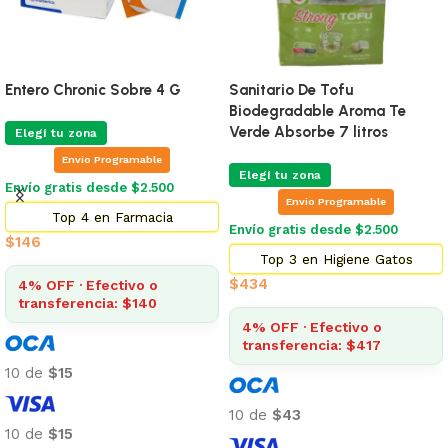
Entero Chronic Sobre 4 G
Sanitario De Tofu
Biodegradable Aroma Te
Verde Absorbe 7 litros
Elegí tu zona
Envio Programable
Elegí tu zona
Envío gratis desde $2.500
Envio Programable
Top 4 en Farmacia
Envío gratis desde $2.500
$
146
Top 3 en Higiene Gatos
$
434
4% OFF · Efectivo o
transferencia: $140
4% OFF · Efectivo o
transferencia: $417
10 de
$15
10 de
$43
10 de
$15