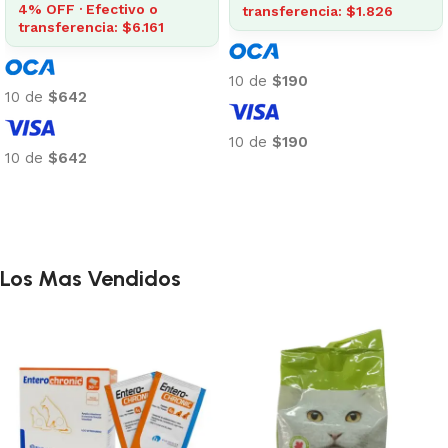
4% OFF · Efectivo 
o
transferencia: $1.826
transferencia: $1.4
61
10 de
$190
10 de
$148
10 de
$190
10 de
$148
Añadir al carrito
Añadir al carrito
Los Mas Vendidos