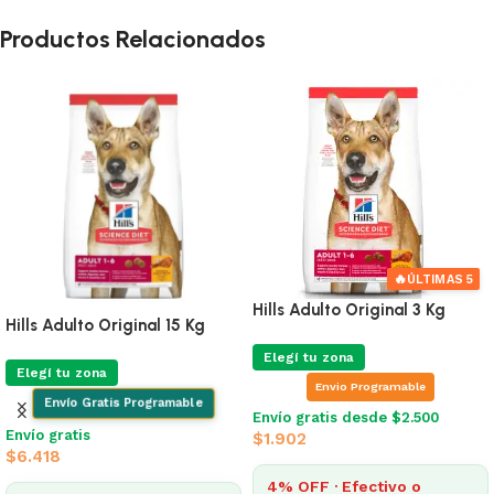
Productos Relacionados
🔥
ÚLTIMAS 5
🔥
Ú
Hills Adulto Original 3 Kg
15 Kg
Hills Adulto Pequeño 
Elegí tu zona
Elegí tu zona
Envio Programable
Envio Programab
mable
Envío gratis desde $2.500
Envío gratis desde $2.
$
1.902
$
1.478
4% OFF · Efectivo o