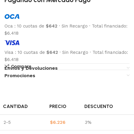
Oca
:
10 cuotas de
$642
·
Sin Recargo
·
Total financiado:
$6.418
Visa
:
10 cuotas de
$642
·
Sin Recargo
·
Total financiado:
$6.418
Compare
Envíos y Devoluciones
Promociones
CANTIDAD
PRECIO
DESCUENTO
2-5
$
6.226
3%