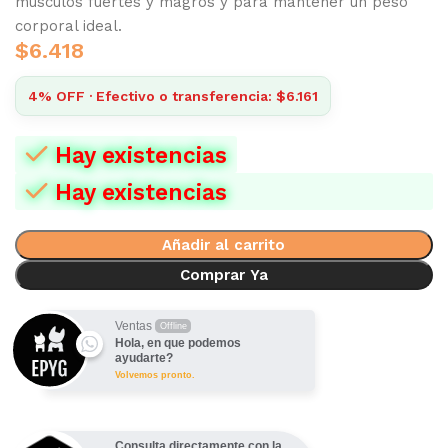
músculos fuertes y magros y para mantener un peso
corporal ideal.
$
6.418
4% OFF · Efectivo o transferencia: $6.161
Hay existencias
Hay existencias
Añadir al carrito
Comprar Ya
Ventas
Offline
Hola, en que podemos
ayudarte?
Volvemos pronto.
Consulta directamente con la