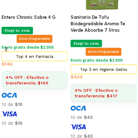
Entero Chronic Sobre 4 G
Sanitario De Tofu
Biodegradable Aroma Te
Verde Absorbe 7 litros
Elegí tu zona
Envio Programable
Elegí tu zona
Envío gratis desde $2.500
Envio Programable
Top 4 en Farmacia
Envío gratis desde $2.500
$
146
Top 3 en Higiene Gatos
$
434
4% OFF · Efectivo o
transferencia: $140
4% OFF · Efectivo o
transferencia: $417
10 de
$15
10 de
$43
10 de
$15
Añadir al carrito
10 de
$43