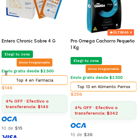
🔥
ÚLTIMAS 4
Entero Chronic Sobre 4 G
Pro Omega Cachorro Pequeño
1 Kg
Elegí tu zona
Elegí tu zona
Envio Programable
Envio Programable
Envío gratis desde $2.500
Envío gratis desde $2.500
Top 4 en Farmacia
Top 13 en Alimento Perros
$
146
$
356
4% OFF · Efectivo o
transferencia: $140
4% OFF · Efectivo o
transferencia: $342
10 de
$15
10 de
$36