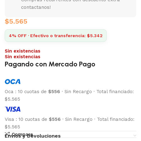
contactanos!
$
5.565
4% OFF · Efectivo o transferencia: $5.342
Sin existencias
Sin existencias
Pagando con Mercado Pago
Oca
:
10 cuotas de
$556
·
Sin Recargo
·
Total financiado:
$5.565
Visa
:
10 cuotas de
$556
·
Sin Recargo
·
Total financiado:
$5.565
Compare
Envíos y Devoluciones