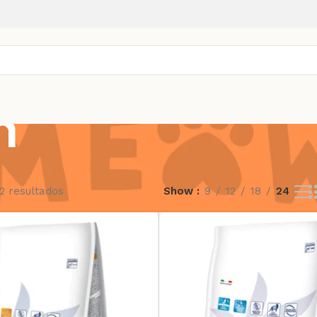
n
2 resultados
Show
9
12
18
24