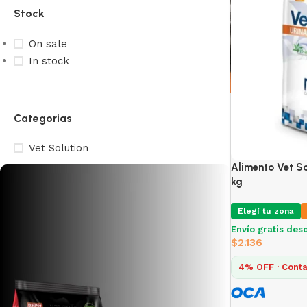
Stock
On sale
In stock
Categorias
Vet Solution
Alimento Vet So
kg
Elegí tu zona
Envío gratis des
$
2.136
4% OFF · Conta