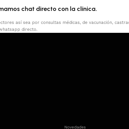
amos chat directo con la clínica.
ctores así sea por consultas médicas, de vacunación, castrac
 whatsapp directo.
s
Novedades