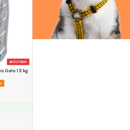
🔥
ÚLTIMA!
is Gato 1.5 kg
e