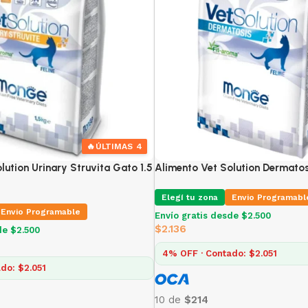
🔥
ÚLTIMAS 4
lution Urinary Struvita Gato 1.5
Alimento Vet Solution Dermatos
Elegí tu zona
Envio Programabl
Envio Programable
Envío gratis desde $2.500
$
2.136
de $2.500
4% OFF · Contado: $2.051
do: $2.051
10 de
$214