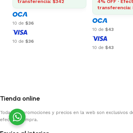
transferencia: $838
4% OFF · Efectivo 
transferencia: $30
10 de
$87
10 de
$32
10 de
$87
10 de
$32
Tienda online
Todas las promociones y precios en la web son exclusivos de
efectuar compra.