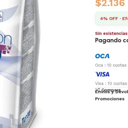
$
2.136
4% OFF · Efe
Sin existencias
Pagando c
Oca
:
10 cuotas
Visa
:
10 cuota
Compare
Envíos y Devo
Promociones