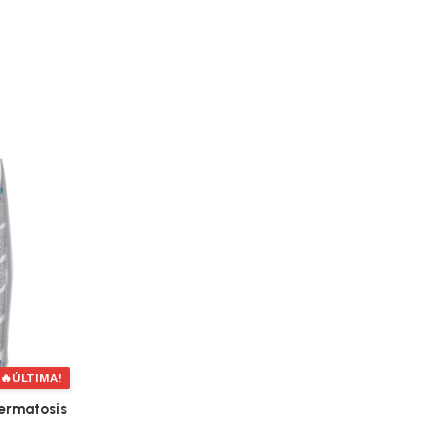
🔥
ÚLTIMA!
Dermatosis