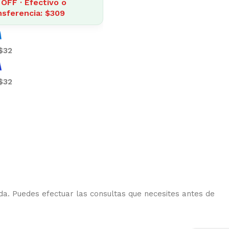
15% OFF · Efectivo o
transferencia: $410
10 de
$48
10 de
$48
da. Puedes efectuar las consultas que necesites antes de