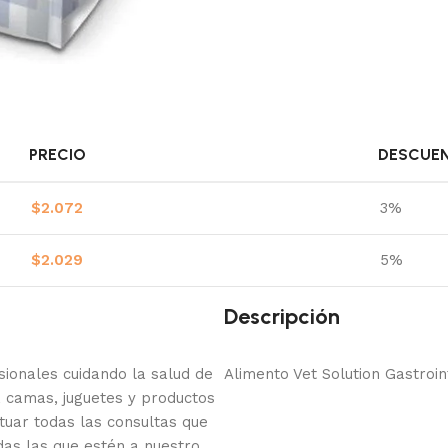
PRECIO
DESCUE
$
2.072
3%
$
2.029
5%
Descripción
onales cuidando la salud de
Alimento Vet Solution Gastroin
 camas, juguetes y productos
tuar todas las consultas que
das las que estén a nuestro