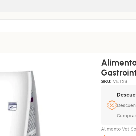
tion Gastrointestinal Gato 1.5 kg
Alimento
Gastroint
SKU:
VET28
Descue
Descuen
Compras
Alimento Vet So