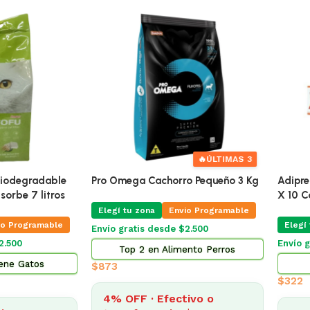
🔥
ÚLTIMAS 4
Alimento Pa
Pro Omega Cachorro Raza Grande
Adultos 7.
15 Kg
Elegí tu zo
Elegí tu zona
Envío grati
Envío Gratis Programable
Top 5
Envío gratis
$
2.014
$
3.185
4% OFF 
4% OFF · Efectivo o
transfe
transferencia: $3.057
Mg Blister
10 de
$201
ogramable
10 de
$318
10 de
$201
cia
10 de
$318