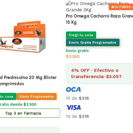
ra Gatos Equilibrio
5 Kg
na
Envio Programable
s desde $2.500
 en Alimento Gatos
· Efectivo o
rencia: $1.934
Shampoo Para Perros y Gatos
Dominal
Elegí tu zona
Envio Programable
Envío gratis desde $2.500
Top 13 en Higiene Gatos
$
483