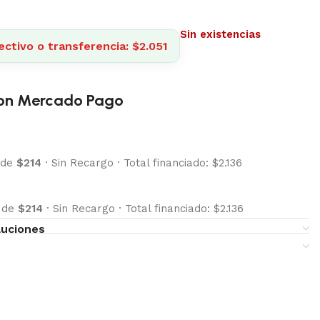
Sin existencias
ctivo o transferencia: $2.051
on Mercado Pago
 de
$214
·
Sin Recargo
·
Total financiado: $2.136
s de
$214
·
Sin Recargo
·
Total financiado: $2.136
luciones