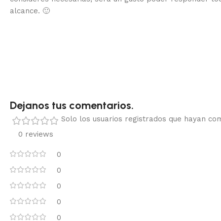
alcance.
🙂
Dejanos tus comentarios.
Solo los usuarios registrados que hayan c
0 reviews
0
0
0
0
0