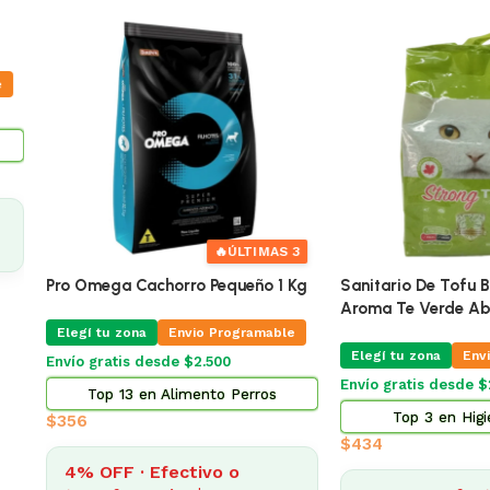
🔥
ÚLTIMAS 3
Pro Omega Cachorro Pequeño 3 Kg
Adipred Prednisolna 20 
X 10 Comprimidos
Elegí tu zona
Envio Programable
Elegí tu zona
Envio Pr
Envío gratis desde $2.500
Envío gratis desde $2.500
Top 2 en Alimento Perros
Top 3 en Farma
$
873
$
322
4% OFF · Efectivo o