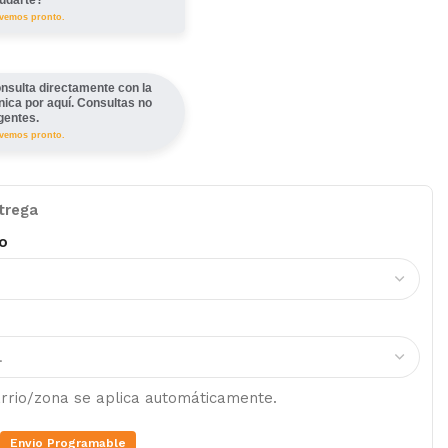
lvemos pronto.
nsulta directamente con la
ínica por aquí. Consultas no
gentes.
lvemos pronto.
trega
o
barrio/zona se aplica automáticamente.
Envio Programable