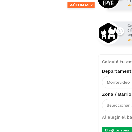
🔥
ÚLTIMAS 2
Vo
Co
cl
ur
Vo
Calculá tu en
Departament
Zona / Barrio
Al elegir el 
Elegí tu zona