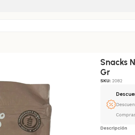
ro Renal 65 Gr
Snacks N
Gr
SKU:
2082
Descue
Descuen
Compras
Descripción