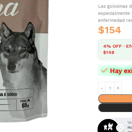
Las golosinas 
especialmente 
enfermedad rena
$
154
4% OFF · Ef
$148
Hay ex
Ve
Ho
ay