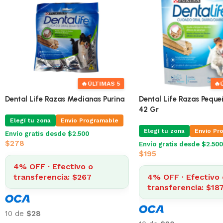
🔥
ÚLTIMAS 4
🔥
Veggiedent 5-10 Kg Paquete 15
Dental Life Razas Media
Unidades
Elegí tu zona
Envio Pr
Elegí tu zona
Envio Programable
Envío gratis desde $2.500
$
278
Envío gratis desde $2.500
$
564
4% OFF · Efectivo 
4% OFF · Efectivo o
transferencia: $26
transferencia: $541
10 de
$28