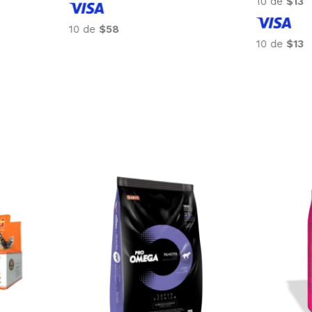
10 de
$20
10 de
$58
10 de
$20