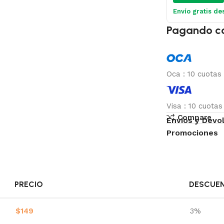
Envío gratis de
Pagando c
Oca
:
10 cuotas
Visa
:
10 cuota
Compare
Envíos y Devo
Promociones
PRECIO
DESCUE
$
149
3%