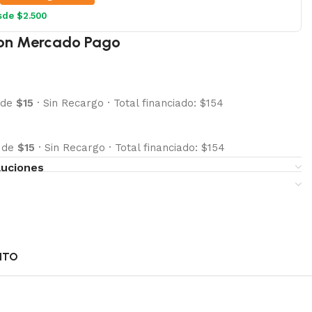
sde $2.500
on Mercado Pago
 de
$15
·
Sin Recargo
·
Total financiado: $154
s de
$15
·
Sin Recargo
·
Total financiado: $154
luciones
NTO