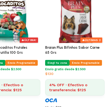
🔥
ÚLTIMAS 3
🔥
ÚLTIMA!
agnus Mix 1 Kg
Golocan Bocaditos Frutales
Manzana Frutilla 100 Grs
na
Envio Programable
Elegí tu zona
Envio Programable
s desde $2.500
Envío gratis desde $2.500
$
130
· Efectivo o
rencia: $552
4% OFF · Efectivo o
transferencia: $125