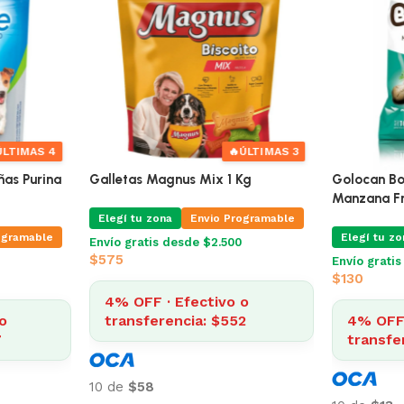
ÚLTIMAS 5
🔥
ÚLTIMAS 4
nas Purina
Dental Life Razas Pequeñas Purina
Galletas M
42 Gr
ogramable
Elegí tu zo
Elegí tu zona
Envio Programable
Envío grati
$
575
Envío gratis desde $2.500
$
195
o
4% OFF 
7
4% OFF · Efectivo o
transfe
transferencia: $187
10 de
$58