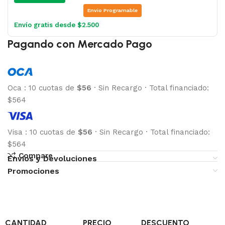
Envio Programable
Envío gratis desde $2.500
Pagando con Mercado Pago
Oca
:
10 cuotas de
$56
·
Sin Recargo
·
Total financiado:
$564
Visa
:
10 cuotas de
$56
·
Sin Recargo
·
Total financiado:
$564
Compare
Envíos y Devoluciones
Promociones
CANTIDAD
PRECIO
DESCUENTO