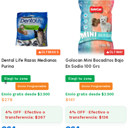
🔥
🔥
ÚLTIMAS 5
ÚLTIMA!
Dental Life Razas Medianas
Golocan Mini Bocaditos Bajo
Purina
En Sodio 100 Grs
Elegí tu zona
Elegí tu zona
Envio Programable
Envio Programable
Envío gratis desde $2.500
Envío gratis desde $2.500
$
278
$
141
4% OFF · Efectivo o
4% OFF · Efectivo o
transferencia: $267
transferencia: $136