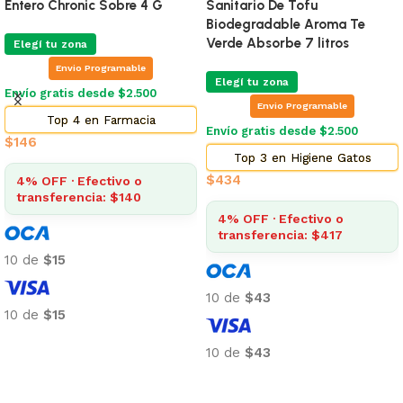
Entero Chronic Sobre 4 G
Sanitario De Tofu
Biodegradable Aroma Te
Verde Absorbe 7 litros
Elegí tu zona
Envio Programable
Elegí tu zona
Envío gratis desde $2.500
Envio Programable
Top 4 en Farmacia
Envío gratis desde $2.500
$
146
Top 3 en Higiene Gatos
$
434
4% OFF · Efectivo o
transferencia: $140
4% OFF · Efectivo o
transferencia: $417
10 de
$15
10 de
$43
10 de
$15
Añadir al carrito
10 de
$43
Añadir al carrito