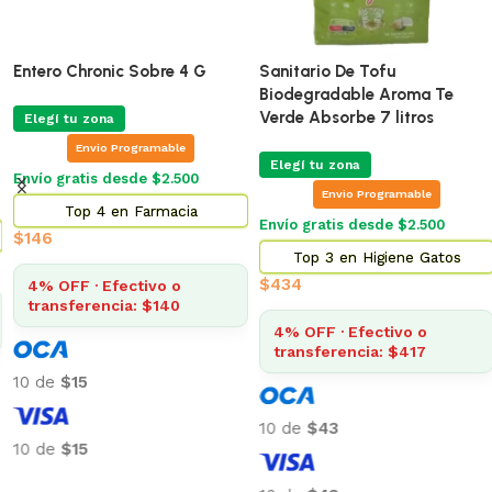
Entero Chronic Sobre 4 G
Sanitario De Tofu
Biodegradable Aroma Te
Verde Absorbe 7 litros
Elegí tu zona
Envio Programable
Elegí tu zona
Envío gratis desde $2.500
Envio Programable
Top 4 en Farmacia
Envío gratis desde $2.500
$
146
Top 3 en Higiene Gatos
$
434
4% OFF · Efectivo o
transferencia: $140
4% OFF · Efectivo o
transferencia: $417
10 de
$15
10 de
$43
10 de
$15
Añadir al carrito