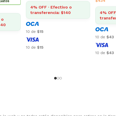
$
2.014
4% OFF · Efectivo o
vo o
4% O
transferencia: $3.057
$309
trans
10 de
$318
10 de
$
10 de
$318
10 de
$