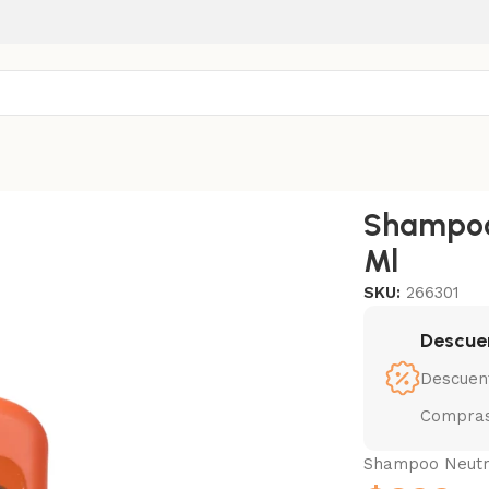
Perros 500 Ml
Shampoo 
Ml
SKU:
266301
Descue
Descuen
Compras
Shampoo Neutr