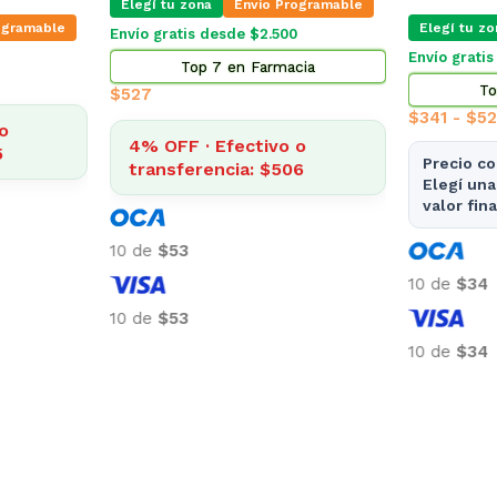
Elegí tu zona
Envio Programable
ogramable
Elegí tu zo
Envío gratis desde $2.500
Envío grati
Top 7 en Farmacia
To
$
527
$
341
-
$
5
o
4% OFF · Efectivo o
5
Precio co
transferencia: $506
Elegí una
valor fina
10 de
$53
10 de
$34
10 de
$53
10 de
$34