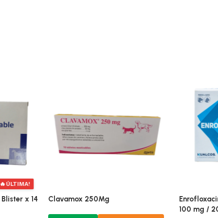
🔥
ÚLTIMA!
Blister x 14
Clavamox 250Mg
Enrofloxac
100 mg / 