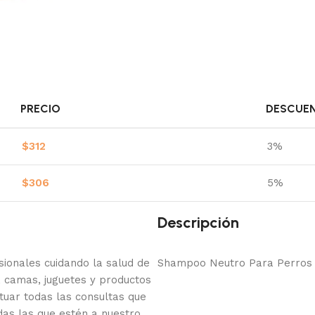
PRECIO
DESCUE
$
312
3%
$
306
5%
Descripción
onales cuidando la salud de
Shampoo Neutro Para Perros
 camas, juguetes y productos
tuar todas las consultas que
das las que estén a nuestro