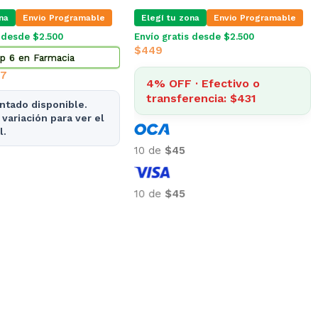
na
Envio Programable
Elegí tu zona
Envio Programable
s desde $2.500
Envío gratis desde $2.500
$
449
p 6 en Farmacia
27
4% OFF · Efectivo o
transferencia: $431
ntado disponible.
 variación para ver el
l.
10 de
$45
10 de
$45