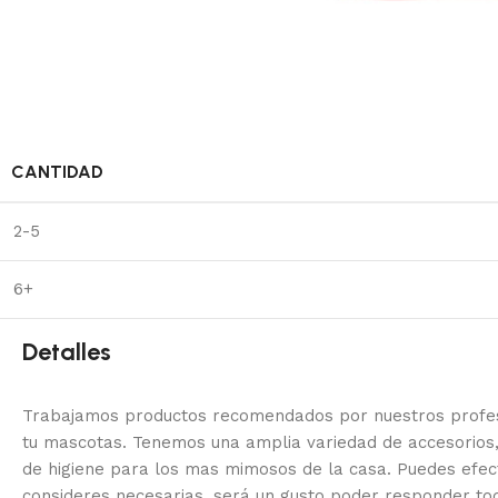
CANTIDAD
2-5
6+
Detalles
Trabajamos productos recomendados por nuestros profesi
tu mascotas. Tenemos una amplia variedad de accesorios,
de higiene para los mas mimosos de la casa.
Puedes efec
consideres necesarias, será un gusto poder responder to