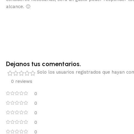
alcance.
🙂
Dejanos tus comentarios.
Solo los usuarios registrados que hayan c
0 reviews
0
0
0
0
0