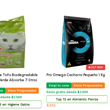
 Para Gatos Equilibrio
Toracard Torasemida 0,6 % 10 Ml
 7.5 Kg
Elegí tu zona
Envio Programable
u zona
Envio Programable
Envío gratis desde $2.500
atis desde $2.500
Top 2 en Farmacia
p 5 en Alimento Gatos
$
1.000