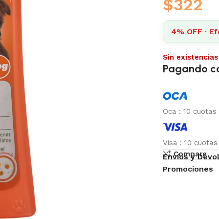
$
322
4% OFF · Ef
Sin existencias
Pagando c
Oca
:
10 cuotas
Visa
:
10 cuota
Compare
Envíos y Devo
Promociones