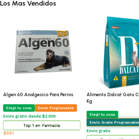
Los Mas Vendidos
🔥
ÚLTIMA!
g
Pro Omega Cachorro Pequeño 3 Kg
Adipred Prednisolna 
X 10 Comprimidos
Elegí tu zona
Envio Programable
Elegí tu zona
Envio
Envío gratis desde $2.500
Envío gratis desde $2
Top 2 en Alimento Perros
Top 3 en Fa
$
873