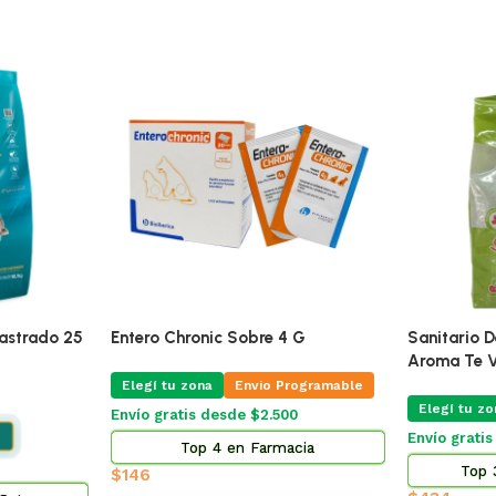
🔥
ÚLTIMAS 2
20 Mg Blister
Pro Omega Cachorro Raza Grande
Alimento
15 Kg
Adultos
 Programable
Elegí tu zona
Elegí t
Envío Gratis Programable
.500
Envío gr
Envío gratis
rmacia
To
$
3.185