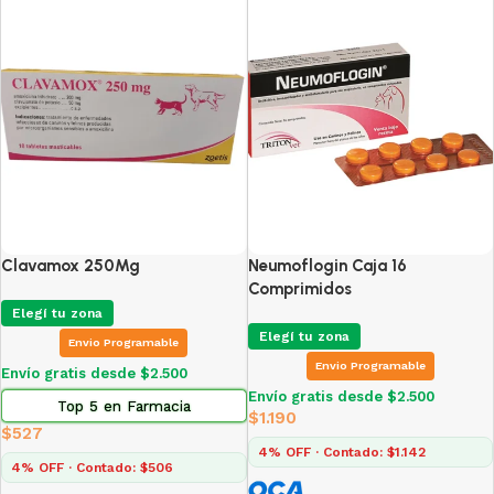
Clavamox 250Mg
Neumoflogin Caja 16
Comprimidos
Elegí tu zona
Elegí tu zona
Envio Programable
Envio Programable
Envío gratis desde $2.500
Envío gratis desde $2.500
Top 5 en Farmacia
$
1.190
$
527
4% OFF · Contado: $1.142
4% OFF · Contado: $506