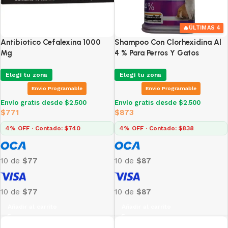
🔥
ÚLTIMAS 4
Antibiotico Cefalexina 1000
Shampoo Con Clorhexidina Al
Mg
4 % Para Perros Y Gatos
Elegí tu zona
Elegí tu zona
Envio Programable
Envio Programable
Envío gratis desde $2.500
Envío gratis desde $2.500
$
771
$
873
4% OFF · Contado: $740
4% OFF · Contado: $838
10 de
$77
10 de
$87
10 de
$77
10 de
$87
Añadir al carrito
Añadir al carrito