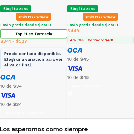
Elegí tu zona
Elegí tu zona
Envio Programable
Envio Programable
Envío gratis desde $2.500
Envío gratis desde $2.500
$
449
Top 11 en Farmacia
4% OFF · Contado: $431
$
341
-
$
527
Precio contado disponible.
10 de
$45
Elegí una variación para ver
el valor final.
10 de
$45
10 de
$34
Añadir al carrito
10 de
$34
Seleccionar opciones
Los esperamos como siempre