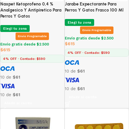
Naxpet Ketoprofeno 0,4 %
Jarabe Expectorante Para
Analgesico Y Antipiretico Para
Perros Y Gatos Frasco 100 Ml
Perros Y Gatos
Elegí tu zona
Elegí tu zona
Envio Programable
Envio Programable
Envío gratis desde $2.500
$
615
Envío gratis desde $2.500
$
615
4% OFF · Contado: $590
4% OFF · Contado: $590
10 de
$61
10 de
$61
10 de
$61
10 de
$61
Añadir al carrito
Añadir al carrito