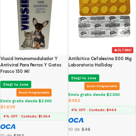
🔥
ÚLTIMA!
Viusid Inmunomodulador Y
Antibitico Cefalexina 500 Mg
Antiviral Para Perros Y Gatos
Laboratorio Holliday
Frasco 150 Ml
Elegí tu zona
Elegí tu zona
Envio Programable
Envio Programable
Envío gratis desde $2.500
$
483
Envío gratis desde $2.500
$
1.629
4% OFF · Contado: $464
4% OFF · Contado: $1.564
10 de
$48
10 de
$163