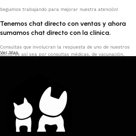
Seguimos trabajando para mejorar nuestra atención!
Tenemos chat directo con ventas y ahora
sumamos chat directo con la clínica.
Consultas que involucran la respuesta de uno de nuestros
Ver Mas
doctores así sea por consultas médicas, de vacunación,
castraciones, certificados de viaje, peluquería o baños debes
comunicarte con la clínica al 29013966 o presencial o con el
whatsapp directo.