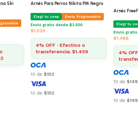
eige Talle P
Arnés Para Perros Pettorina Ski
Arnés Para 
Buckles G Amarillo
ogramable
Elegí tu zo
Elegí tu zona
Envio Programable
Envío grati
$
1.520
Envío gratis desde $2.500
$
1.210
o
4% OFF 
4
4% OFF · Efectivo o
transfe
transferencia: $1.162
10 de
$152
10 de
$121
10 de
$152
10 de
$121