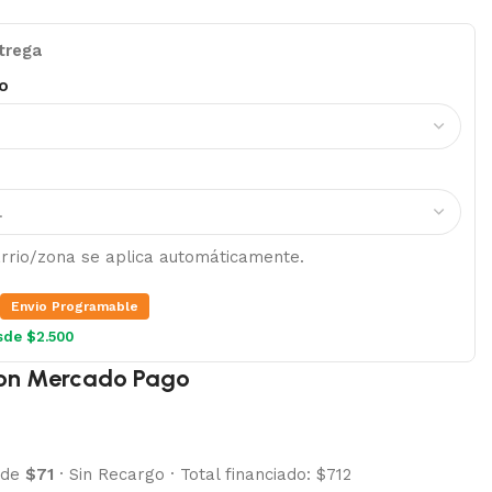
trega
o
barrio/zona se aplica automáticamente.
Envio Programable
sde $2.500
on Mercado Pago
 de
$71
·
Sin Recargo
·
Total financiado: $712