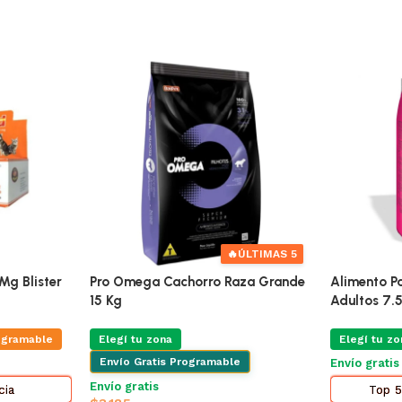
🔥
ÚLTIMAS 5
Mg Blister
Pro Omega Cachorro Raza Grande
Alimento Pa
15 Kg
Adultos 7.
ogramable
Elegí tu zona
Elegí tu zo
Envío Gratis Programable
Envío grati
Envío gratis
cia
Top 5