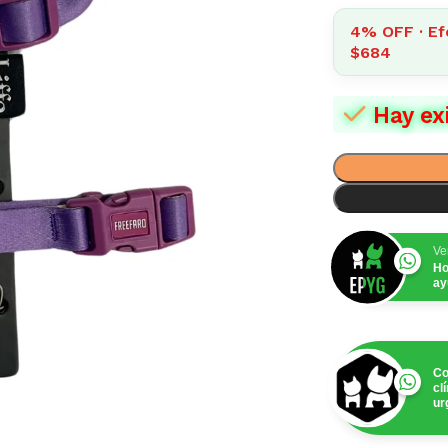
4% OFF · Ef
$684
Hay ex
Ve
Ho
ay
Co
cl
ur