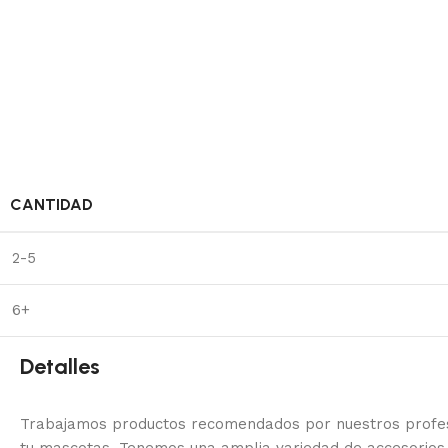
CANTIDAD
2-5
6+
Detalles
Trabajamos productos recomendados por nuestros profesi
tu mascotas. Tenemos una amplia variedad de accesorios,