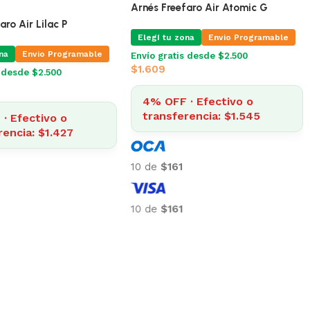
Perros Nikita PM Negro
Arnés Freefaro Air Lilac P
na
Envio Programable
Elegí tu zona
Envio Programable
s desde $2.500
Envío gratis desde $2.500
$
1.486
· Efectivo o
rencia: $1.459
4% OFF · Efectivo o
transferencia: $1.427
10 de
$149
10 de
$149