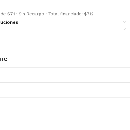
s de
$71
·
Sin Recargo
·
Total financiado: $712
luciones
NTO