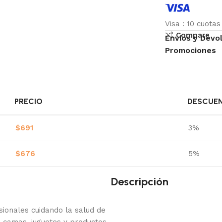
Visa
:
10 cuota
Compare
Envíos y Devo
Promociones
PRECIO
DESCUE
$
691
3%
$
676
5%
Descripción
onales cuidando la salud de
 camas, juguetes y productos