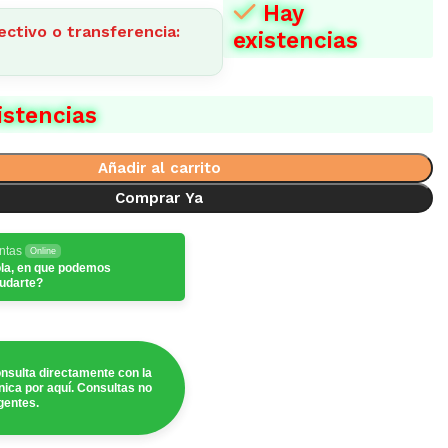
Hay
ectivo o transferencia:
existencias
istencias
Añadir al carrito
Comprar Ya
ntas
Online
la, en que podemos
udarte?
nsulta directamente con la
ínica por aquí. Consultas no
gentes.