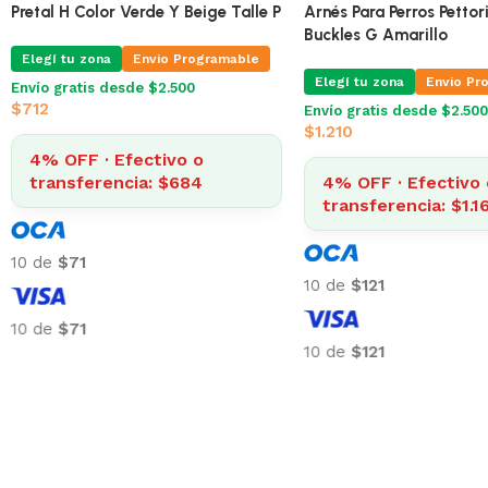
Pretal H Color Verde Y Beige Talle
Pretal H Color Verde Y B
M
Elegí tu zona
Envio Pr
Elegí tu zona
Envio Programable
Envío gratis desde $2.500
$
712
Envío gratis desde $2.500
$
712
4% OFF · Efectivo 
4% OFF · Efectivo o
transferencia: $68
transferencia: $684
10 de
$71
10 de
$71
10 de
$71
10 de
$71