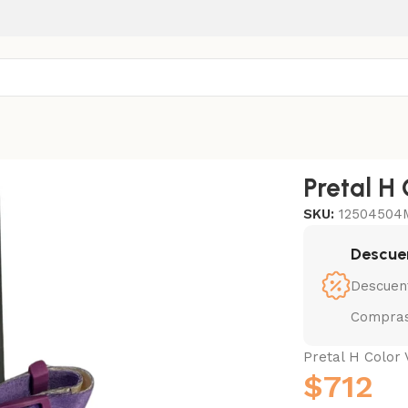
e M
Pretal H 
SKU:
12504504
Descue
Descuen
Compras
Pretal H Color 
$
712