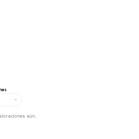
nes
aloraciones aún.