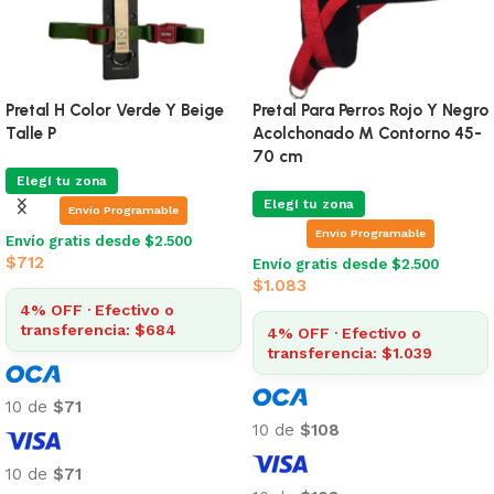
Arnés Freefaro Air Total Blue
Arnés Freefaro Air Checkers G
G
Elegí tu zona
Elegí tu zona
Envio Programable
Envio Programable
Envío gratis desde $2.500
$
1.609
Envío gratis desde $2.500
$
1.609
4% OFF · Efectivo o
transferencia: $1.545
4% OFF · Efectivo o
transferencia: $1.545
10 de
$161
10 de
$161
10 de
$161
10 de
$161
Añadir al carrito