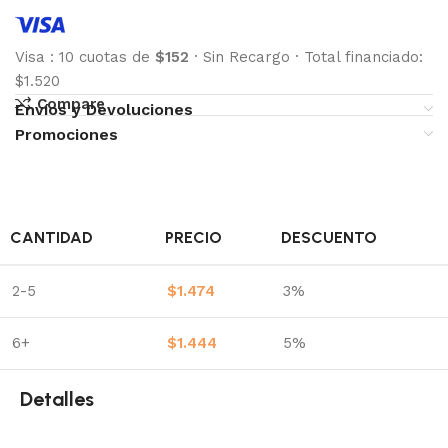
Visa
:
10 cuotas de
$152
·
Sin Recargo
·
Total financiado:
$1.520
Compare
Envíos y Devoluciones
Promociones
CANTIDAD
PRECIO
DESCUENTO
2-5
$
1.474
3%
6+
$
1.444
5%
Detalles