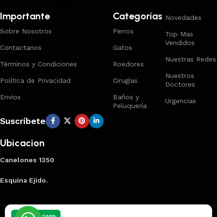
Importante
Categorías
Novedades
Sobre Nosotros
Perros
Top Mas
Vendidos
Contactanos
Gatos
Nuestras Redes
Términos y Condiciones
Roedores
Nuestros
Política de Privacidad
Cirugías
Doctores
Envios
Baños y
Urgencias
Peluquería
Suscríbete
Ubicacion
Canelones 1350
Esquina Ejido.
Creado por
Smart Panel
2025
Marca Registrada
.
Elegí tu zona