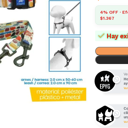
4% OFF · Ef
$1.367
Hay ex
Ve
Ho
ay
Vo
Co
cl
ur
Vo