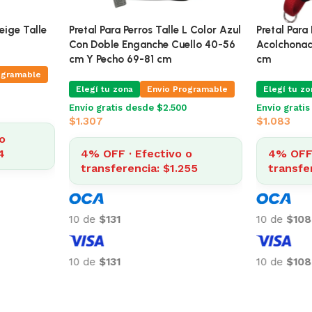
leta Talle G
Pretal H Color Verde Y Beige Talle
Pretal Para
M
Con Doble 
cm Y Pecho
ogramable
Elegí tu zona
Envio Programable
Elegí tu zo
Envío gratis desde $2.500
$
712
Envío grati
$
1.307
o
2
4% OFF · Efectivo o
transferencia: $684
4% OFF 
transfe
10 de
$71
10 de
$131
10 de
$71
10 de
$131