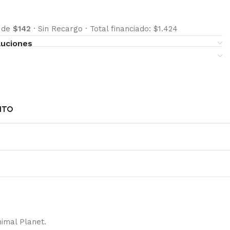
s de
$142
·
Sin Recargo
·
Total financiado: $1.424
luciones
NTO
imal Planet.