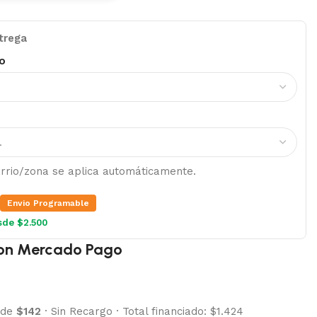
trega
o
barrio/zona se aplica automáticamente.
Envio Programable
sde $2.500
on Mercado Pago
 de
$142
·
Sin Recargo
·
Total financiado: $1.424