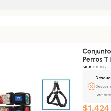
ara Perros T L
Conjunto
Perros T 
SKU:
715-542
Descue
Descuen
Compras
$
1.424