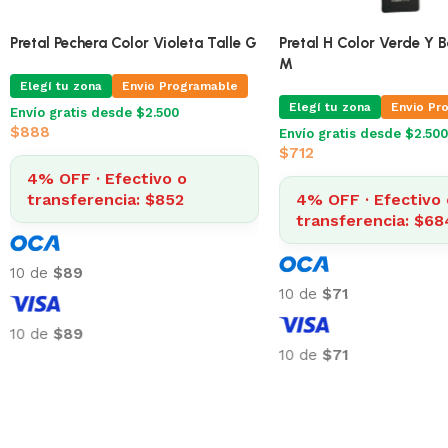
transferencia: $1.536
Pretal Pechera Color Vio
10 de
$160
Elegí tu zona
Envio Pr
Envío gratis desde $2.500
$
888
10 de
$160
4% OFF · Efectivo 
transferencia: $85
10 de
$89
10 de
$89