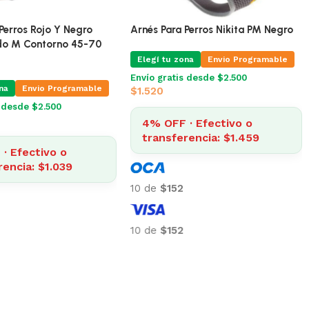
 Perros Talle L Color Azul
Pretal Para Perros Rojo Y Negro
Enganche Cuello 40-56
Acolchonado M Contorno 45-70
 69-81 cm
cm
na
Envio Programable
Elegí tu zona
Envio Programable
s desde $2.500
Envío gratis desde $2.500
$
1.083
· Efectivo o
4% OFF · Efectivo o
rencia: $1.255
transferencia: $1.039
10 de
$108
10 de
$108