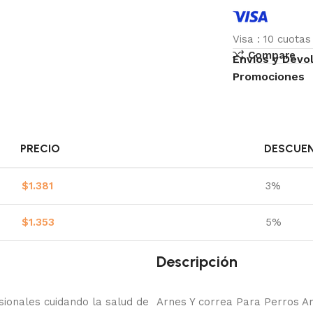
Visa
:
10 cuota
Compare
Envíos y Devo
Promociones
PRECIO
DESCUE
$
1.381
3%
$
1.353
5%
Descripción
onales cuidando la salud de
Arnes Y correa Para Perros An