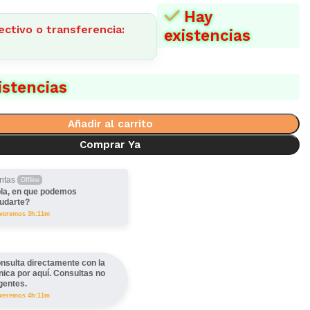
Hay
ectivo o transferencia:
existencias
istencias
Añadir al carrito
Comprar Ya
ntas
Offline
la, en que podemos
udarte?
lveremos 3h:11m
nsulta directamente con la
ínica por aquí. Consultas no
gentes.
lveremos 4h:11m