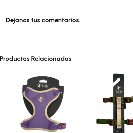
Dejanos tus comentarios.
Productos Relacionados
Arnes Color Violeta Para Perros
Talle S Cuello 30-45 Pecho 35-60
cm
Elegí tu zona
Envio Programable
Envío gratis desde $2.500
$
1.600
4% OFF · Efectivo o