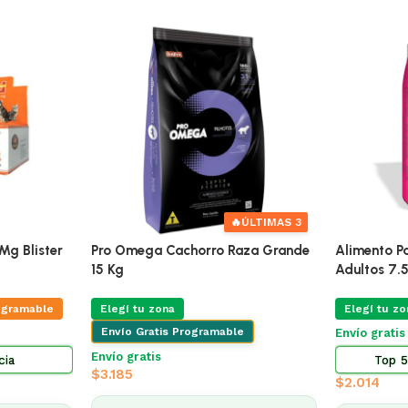
🔥
ÚLTIMAS 3
Mg Blister
Pro Omega Cachorro Raza Grande
Alimento Pa
15 Kg
Adultos 7.
ogramable
Elegí tu zona
Elegí tu zo
Envío Gratis Programable
Envío grati
Envío gratis
cia
Top 5
$
3.185
$
2.014