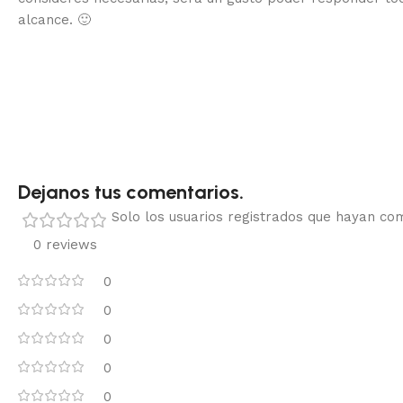
alcance.
🙂
Dejanos tus comentarios.
Solo los usuarios registrados que hayan c
0 reviews
0
0
0
0
0