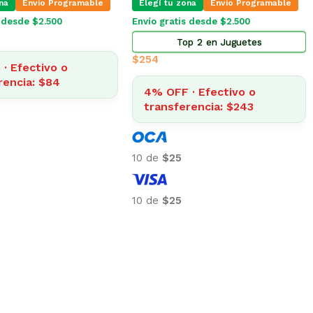
na
Envio Programable
Elegí tu zona
Envio Programable
s desde $2.500
Envío gratis desde $2.500
Top 2 en Juguetes
$
254
· Efectivo o
rencia: $84
4% OFF · Efectivo o
transferencia: $243
10 de
$25
10 de
$25