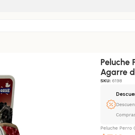
rre de Goma
Peluche 
Agarre 
SKU:
6198
Descue
Descuen
Compras
Peluche Perro 