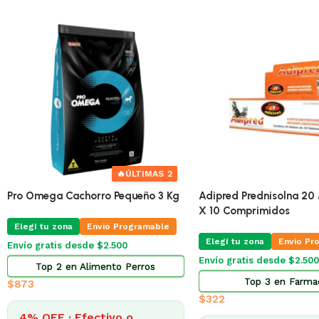
🔥
ÚLTIMAS 2
Pro Omega Cachorro Pequeño 3 Kg
Adipred Prednisolna 20 
X 10 Comprimidos
Elegí tu zona
Envio Programable
Elegí tu zona
Envio Pr
Envío gratis desde $2.500
Envío gratis desde $2.500
Top 2 en Alimento Perros
Top 3 en Farma
$
873
$
322
4% OFF · Efectivo o