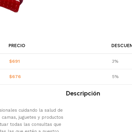
PRECIO
DESCUE
$
691
3%
$
676
5%
Descripción
onales cuidando la salud de
 camas, juguetes y productos
tuar todas las consultas que
das las que estén a nuestro