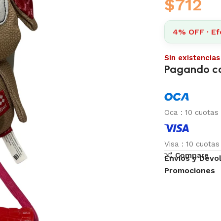
$
712
4% OFF · Ef
Sin existencias
Pagando c
Oca
:
10 cuotas
Visa
:
10 cuota
Compare
Envíos y Devo
Promociones