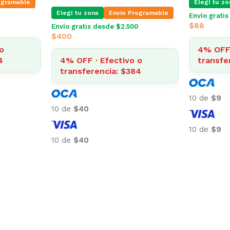
ogramable
Elegí tu zo
Elegí tu zona
Envio Programable
Envío grati
$
88
Envío gratis desde $2.500
$
400
o
4% OFF 
4
4% OFF · Efectivo o
transfe
transferencia: $384
10 de
$9
10 de
$40
10 de
$9
10 de
$40