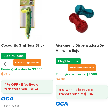
Palo Goma Chico Verde
Hueso Goma Verde
Elegí tu zona
Elegí tu zona
Envio Programable
Envio Programable
Envío gratis desde $2.500
Envío gratis desde $2.500
$
450
$
400
4% OFF · Efectivo o
4% OFF · Efectivo o
transferencia: $432
transferencia: $384
10 de
$45
10 de
$40