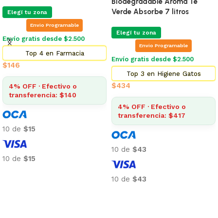
Biodegradable Aroma Te
Verde Absorbe 7 litros
Elegí tu zona
Envio Programable
Elegí tu zona
Envío gratis desde $2.500
Envio Programable
Top 4 en Farmacia
Envío gratis desde $2.500
$
146
Top 3 en Higiene Gatos
$
434
4% OFF · Efectivo o
transferencia: $140
4% OFF · Efectivo o
transferencia: $417
10 de
$15
10 de
$43
10 de
$15
Añadir al carrito
10 de
$43
Añadir al carrito