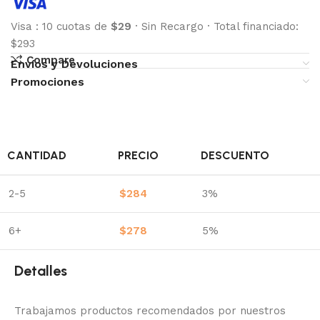
Visa
:
10 cuotas de
$29
·
Sin Recargo
·
Total financiado:
$293
Compare
Envíos y Devoluciones
Promociones
CANTIDAD
PRECIO
DESCUENTO
2-5
$
284
3%
6+
$
278
5%
Detalles
Trabajamos productos recomendados por nuestros